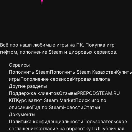
Всё про наши любимые игры на ПК. Покупка игр
гифтом, пополнение Steam и цифровых сервисов.
Сервисы
Пополнить Steam
Пополнить Steam Казахстан
Купить
игры
Пополнение сервисов
Игровая валюта
Другие разделы
Поддержка клиентов
Отзывы
PREPODSTEAM.RU
KIT
Курс валют Steam Market
Поиск игр по
описанию
Гид по Steam
Новости
Статьи
Документы
Политика конфиденциальности
Пользовательское
соглашение
Согласие на обработку ПД
Публичная