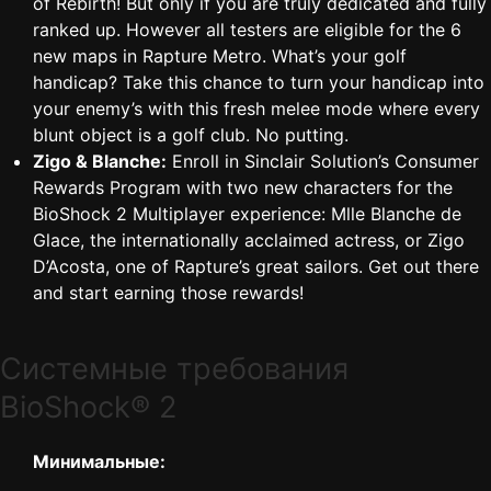
of Rebirth! But only if you are truly dedicated and fully
ranked up. However all testers are eligible for the 6
new maps in Rapture Metro. What’s your golf
handicap? Take this chance to turn your handicap into
your enemy’s with this fresh melee mode where every
blunt object is a golf club. No putting.
Zigo & Blanche:
Enroll in Sinclair Solution’s Consumer
Rewards Program with two new characters for the
BioShock 2 Multiplayer experience: Mlle Blanche de
Glace, the internationally acclaimed actress, or Zigo
D’Acosta, one of Rapture’s great sailors. Get out there
and start earning those rewards!
Cистемные требования
BioShock® 2
Минимальные: