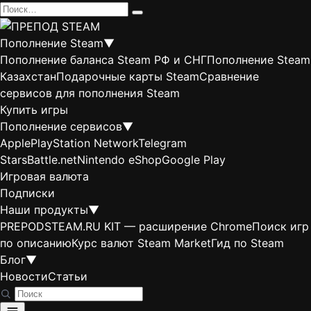
Перейти
Search
к
for:
содержанию
Пополнение Steam
▼
Пополнение баланса Steam РФ и СНГ
Пополнение Steam
Казахстан
Подарочные карты Steam
Сравнение
сервисов для пополнения Steam
Купить игры
Пополнение сервисов
▼
Apple
PlayStation Network
Telegram
Stars
Battle.net
Nintendo eShop
Google Play
Игровая валюта
Подписки
Наши продукты
▼
PREPODSTEAM.RU KIT — расширение Chrome
Поиск игр
по описанию
Курс валют Steam Market
Гид по Steam
Блог
▼
Новости
Статьи