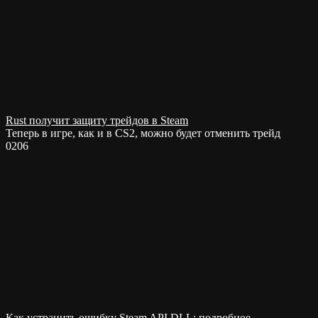
Rust получит защиту трейдов в Steam
Теперь в игре, как и в CS2, можно будет отменить трейд
0
206
Как устранить ошибку Steam API DLL: подробное