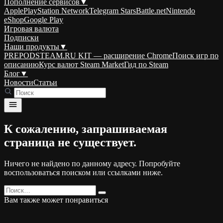
Пополнение сервисов
▼
Apple
PlayStation Network
Telegram Stars
Battle.net
Nintendo
eShop
Google Play
Игровая валюта
Подписки
Наши продукты
▼
PREPODSTEAM.RU KIT — расширение Chrome
Поиск игр по
описанию
Курс валют Steam Market
Гид по Steam
Блог
▼
Новости
Статьи
К сожалению, запрашиваемая
страница не существует.
Ничего не найдено по данному адресу. Попробуйте
воспользоваться поиском или ссылками ниже.
Search
for:
Вам также может понравиться