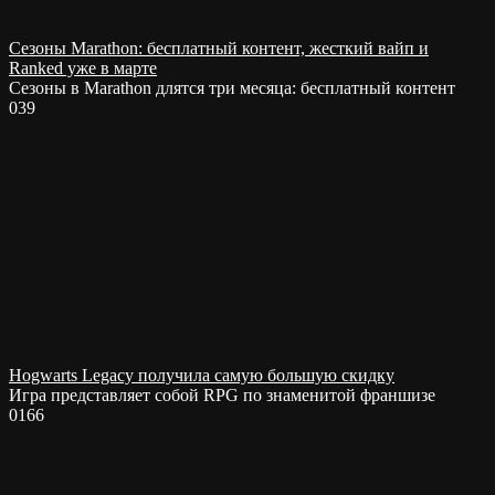
Сезоны Marathon: бесплатный контент, жесткий вайп и
Ranked уже в марте
Сезоны в Marathon длятся три месяца: бесплатный контент
0
39
Hogwarts Legacy получила самую большую скидку
Игра представляет собой RPG по знаменитой франшизе
0
166