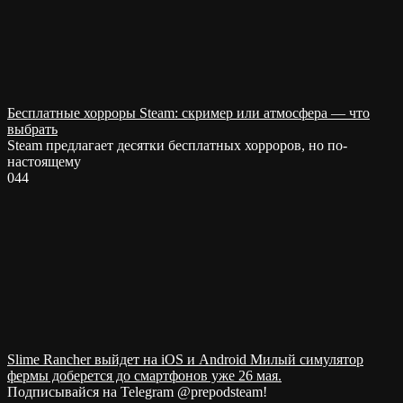
Бесплатные хорроры Steam: скример или атмосфера — что
выбрать
Steam предлагает десятки бесплатных хорроров, но по-
настоящему
0
44
Slime Rancher выйдет на iOS и Android Милый симулятор
фермы доберется до смартфонов уже 26 мая.
Подписывайся на Telegram @prepodsteam!