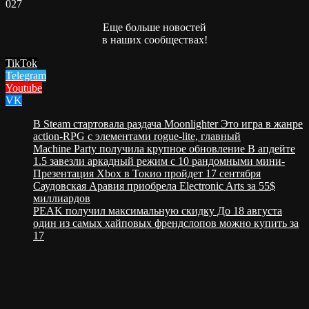
0
27
Еще больше новостей
в наших сообществах!
TikTok
Telegram
Youtube
VK
В Steam стартовала раздача Moonlighter Это игра в жанре
action-RPG с элементами rogue-lite, главный
Machine Party получила крупное обновление В апдейте
1.5 завезли аркадный режим с 10 рандомными мини-
Презентация Xbox в Токио пройдет 17 сентября
Саудовская Аравия приобрела Electronic Arts за 55$
миллиардов
PEAK получил максимальную скидку До 18 августа
один из самых хайповых френдслопов можно купить за
17