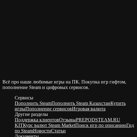
Всё про наши любимые игры на ПК. Покупка игр гифтом,
пополнение Steam и цифровых сервисов.
Сервисы
Пополнить Steam
Пополнить Steam Казахстан
Купить
игры
Пополнение сервисов
Игровая валюта
Другие разделы
Поддержка клиентов
Отзывы
PREPODSTEAM.RU
KIT
Курс валют Steam Market
Поиск игр по описанию
Гид
по Steam
Новости
Статьи
Документы