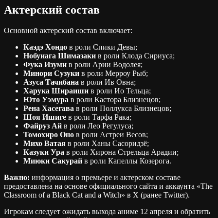
Актерский состав
Основной актерский состав включает:
Каэдэ Хондо
в роли Спики Девы;
Нобунага Шимазаки
в роли Клода Сириуса;
Фука Изуми
в роли Арии Водолея;
Минори Сузуки
в роли Мерроу Рыб;
Азуса Тачибана
в роли Ив Овна;
Харука Шираиши
в роли Ио Тельца;
Юто Уэмура
в роли Кастора Близнецов;
Рена Хасегава
в роли Поллукса Близнецов;
Шоя Ишиге
в роли Тарфа Рака;
Файруз Ай
в роли Лео Регулуса;
Томохиро Оно
в роли Астреи Весов;
Михо Ватая
в роли Ханы Сасоридзё;
Казуки Ура
в роли Хирона Стрельца Арадии;
Миюки Сакурай
в роли Капеллы Козерога.
Важно:
информация о премьере и актерском составе
предоставлена на основе официального сайта и аккаунта «The
Classroom of a Black Cat and a Witch» в X (ранее Twitter).
Игрокам следует ожидать выхода аниме 12 апреля и обратить