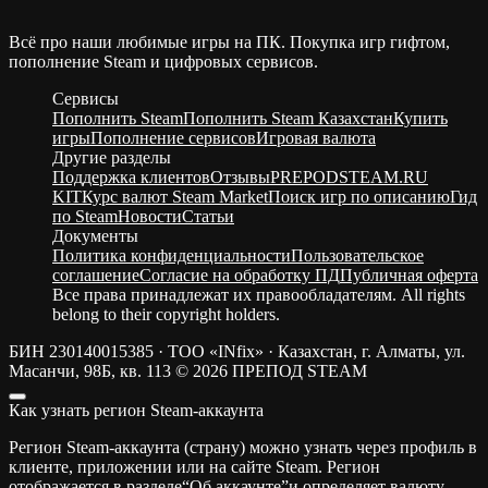
Всё про наши любимые игры на ПК. Покупка игр гифтом,
пополнение Steam и цифровых сервисов.
Сервисы
Пополнить Steam
Пополнить Steam Казахстан
Купить
игры
Пополнение сервисов
Игровая валюта
Другие разделы
Поддержка клиентов
Отзывы
PREPODSTEAM.RU
KIT
Курс валют Steam Market
Поиск игр по описанию
Гид
по Steam
Новости
Статьи
Документы
Политика конфиденциальности
Пользовательское
соглашение
Согласие на обработку ПД
Публичная оферта
Все права принадлежат их правообладателям. All rights
belong to their copyright holders.
БИН 230140015385 · ТОО «INfix» · Казахстан, г. Алматы, ул.
Масанчи, 98Б, кв. 113
© 2026 ПРЕПОД STEAM
Как узнать регион Steam-аккаунта
Регион Steam-аккаунта (страну) можно узнать через профиль в
клиенте, приложении или на сайте Steam. Регион
отображается в разделе“Об аккаунте”и определяет валюту