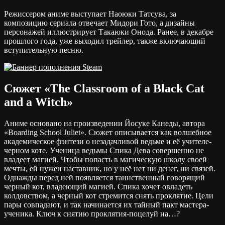
Режиссером аниме выступает Наоюки Татсува, за
композицию сериала отвечает Мидори Гото, а дизайны
персонажей иллюстрирует Такаюки Онода. Ранее, в декабре
прошлого года, уже выходил трейлер, также включающий
вступительную песню.
Сюжет «The Classroom of a Black Cat
and a Witch»
Аниме основано на произведении Йосуке Канеды, автора
«Boarding School Juliet». Сюжет описывается как волшебное
академическое фэнтези о незадачливой ведьме и её учителе-
черном коте. Ученица ведьмы Спика Дева совершенно не
владеет магией. Чтобы попасть в магическую школу своей
мечты, ей нужен наставник, но у неё нет ни денег, ни связей.
Однажды перед ней появляется таинственный говорящий
черный кот, владеющий магией. Спика хочет овладеть
колдовством, а черный кот стремится снять проклятие. Цели
пары совпадают, и так начинается их тайный пакт мастера-
ученика. Ключ к снятию проклятия-поцелуй на…?