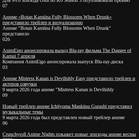
Для 9-го эпизода Oshi no Ko Season 3 опубликовали превью
0
7
Аниме «Botan Kamiina Fully Blossoms When Drunk»
представило трейлер и визуализацию
Аниме "Botan Kamiina Fully Blossoms When Drunk"
представило
0
26
AnimEigo анонсировала выход Blu-ray фильма The Dagger of
Kamui 7 апреля
Компания AnimEigo анонсировала выпуск Blu-ray-диска
0
3
Аниме Mistress Kanan is Devilishly Easy представило трейлер и
актеров озвучки
9 марта 2026 года аниме "Mistress Kanan is Devilishly
0
9
Новый трейлер аниме Ichijyoma Mankitsu Gurashi представил
музыкальные темы
9 марта 2026 года был представлен новый трейлер аниме
0
6
Crunchyroll Anime Nights покажет новые эпизоды аниме весны