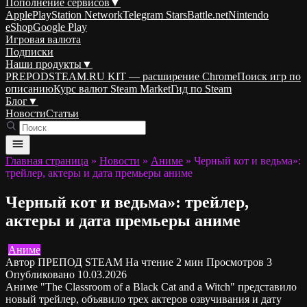
Пополнение сервисов
▼
Apple
PlayStation Network
Telegram Stars
Battle.net
Nintendo
eShop
Google Play
Игровая валюта
Подписки
Наши продукты
▼
PREPODSTEAM.RU KIT — расширение Chrome
Поиск игр по
описанию
Курс валют Steam Market
Гид по Steam
Блог
▼
Новости
Статьи
Главная страница
»
Новости
»
Аниме
»
Черный кот и ведьма»:
трейлер, актеры и дата премьеры аниме
Черный кот и ведьма»: трейлер,
актеры и дата премьеры аниме
Аниме
Автор
ПРЕПОД STEAM
На чтение
2 мин
Просмотров
3
Опубликовано
10.03.2026
Аниме "The Classroom of a Black Cat and a Witch" представило
новый трейлер, объявило трех актеров озвучивания и дату