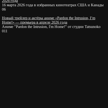
2026 года
16 марта 2026 года в избранных кинотеатрах США и Канады
0
6
Новый трейлер и актёры аниме «Pardon the Intrusion, I’m
Home!» — премьера в апреле 2026 года
Аниме "Pardon the Intrusion, I'm Home!" от студии Tatsunoko
0
11