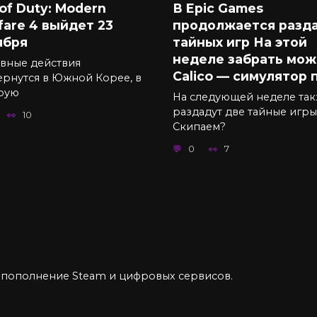
 of Duty: Modern
В Epic Games
fare 4 выйдет 23
продолжается разд
ября
тайных игр На этой
неделе забрать можн
вные действия
Calico — симулятор 
ернутся в Южной Корее, в
рую
На следующей неделе та
раздадут две тайные игры
10
Скипаем?
0
7
, пополнение Steam и цифровых сервисов.