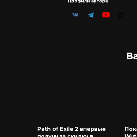
Профили автора
В
Path of Exile 2 впервые
Пок
получила скидку в
Wut