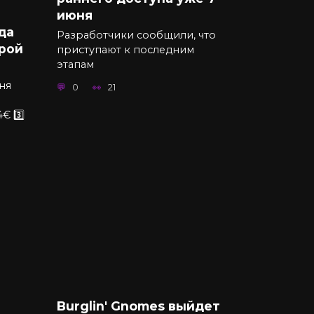
июня
да
Разработчики сообщили, что
орой
приступают к последним
этапам
ня
0
21
€ 3️⃣
Burglin' Gnomes выйдет