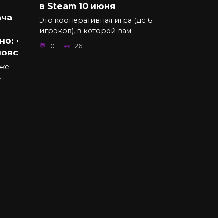
в Steam 10 июня
ача
Это кооперативная игра (до 6
игроков), в которой вам
о: •
0
26
повс
кже
.