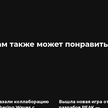
ам также может понравить
азали коллаборацию
Вышла новая игра о
hering Waves с
разрабов PEAK —