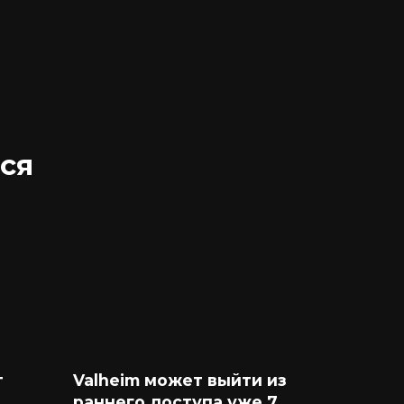
ся
т
Valheim может выйти из
раннего доступа уже 7