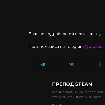
Больше подробностей стоит ждать уже
Подписывайся на Telegram
@prepods
ПРЕПОД STEAM
Меня зовут Дима, более изв
это мой официальный сайт.