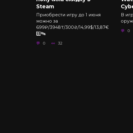
Steam
Cyb
Приобрести игру до 1 июня
В игр
можно за
оруж
699₽/3948₸/300₴/14,99$/13,87€
0
5️⃣🔤.
0
32