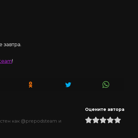
 завтра.
team
!
Оцените автора
естен как @prepodsteam и