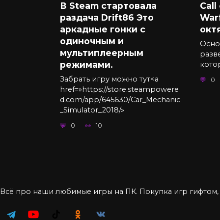
В Steam стартовала
Call
раздача Drift86 Это
War
аркадные гонки с
окт
одиночным и
Осно
мультиплеерным
разв
режимами.
кото
Забрать игру можно тут<a
0
href=»https://store.steampowere
d.com/app/645630/Car_Mechanic
_Simulator_2018/»
0
10
Всё про наши любимые игры на ПК. Покупка игр гифтом