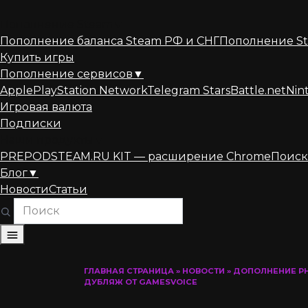
Перейти
к
Пополнение Steam
▼
содержанию
Пополнение баланса Steam РФ и СНГ
Пополнение St
Купить игры
Пополнение сервисов
▼
Apple
PlayStation Network
Telegram Stars
Battle.net
Nin
Игровая валюта
Подписки
Наши продукты
▼
PREPODSTEAM.RU KIT — расширение Chrome
Поиск
Блог
▼
Новости
Статьи
ГЛАВНАЯ СТРАНИЦА
»
НОВОСТИ
»
ДОПОЛНЕНИЕ PH
ДУБЛЯЖ ОТ GAMESVOICE