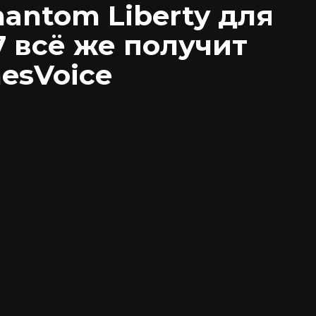
antom Liberty для
7 всё же получит
esVoice