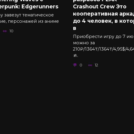
erpunk: Edgerunners
Crashout Crew Это
кооперативная арка
у завезут тематическое
до 4 человек, в кот
ие, персонажей из аниме
в
10
Приобрести игру до 7 ию
можно за
210₽/1364₸/1364₸/4,95$/4,64
🚸.
0
12