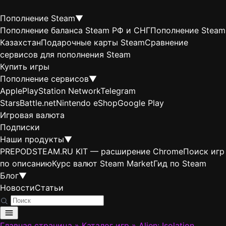
Пополнение Steam
▼
Пополнение баланса Steam РФ и СНГ
Пополнение Steam
Казахстан
Подарочные карты Steam
Сравнение
сервисов для пополнения Steam
Купить игры
Пополнение сервисов
▼
Apple
PlayStation Network
Telegram
Stars
Battle.net
Nintendo eShop
Google Play
Игровая валюта
Подписки
Наши продукты
▼
PREPODSTEAM.RU KIT — расширение Chrome
Поиск игр
по описанию
Курс валют Steam Market
Гид по Steam
Блог
▼
Новости
Статьи
Главная страница
»
Каталог игр
»
Alien: Isolation