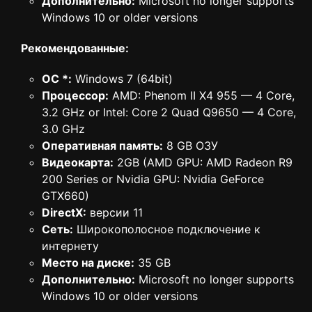
Дополнительно:
Microsoft no longer supports
Windows 10 or older versions
Рекомендованные:
ОС *:
Windows 7 (64bit)
Процессор:
AMD: Phenom II X4 955 — 4 Core,
3.2 GHz or Intel: Core 2 Quad Q9650 — 4 Core,
3.0 GHz
Оперативная память:
8 GB ОЗУ
Видеокарта:
2GB (AMD GPU: AMD Radeon R9
200 Series or Nvidia GPU: Nvidia GeForce
GTX660)
DirectX:
версии 11
Сеть:
Широкополосное подключение к
интернету
Место на диске:
35 GB
Дополнительно:
Microsoft no longer supports
Windows 10 or older versions