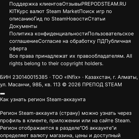
Поддержка клиентов
Отзывы
PREPODSTEAM.RU
KIT
Курс валют Steam Market
Поиск игр по
описанию
Гид по Steam
Новости
Статьи
Документы
Политика конфиденциальности
Пользовательское
соглашение
Согласие на обработку ПД
Публичная
оферта
Все права принадлежат их правообладателям. All
rights belong to their copyright holders.
БИН 230140015385 · ТОО «INfix» · Казахстан, г. Алматы,
ул. Масанчи, 98Б, кв. 113
© 2026 ПРЕПОД STEAM
Как узнать регион Steam-аккаунта
Регион Steam-аккаунта (страну) можно узнать через
профиль в клиенте, приложении или на сайте Steam.
Регион отображается в разделе“Об аккаунте”и
определяет валюту магазина, цены и доступный