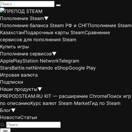
Перейти
Search
к
for:
содержанию
Пополнение Steam
▼
Пополнение баланса Steam РФ и СНГ
Пополнение Steam
Казахстан
Подарочные карты Steam
Сравнение
сервисов для пополнения Steam
Купить игры
Пополнение сервисов
▼
Apple
PlayStation Network
Telegram
Stars
Battle.net
Nintendo eShop
Google Play
Игровая валюта
Подписки
Наши продукты
▼
PREPODSTEAM.RU KIT — расширение Chrome
Поиск игр
по описанию
Курс валют Steam Market
Гид по Steam
Блог
▼
Новости
Статьи