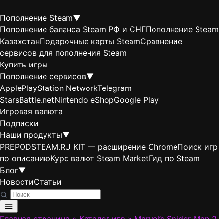
Пополнение Steam
▼
Пополнение баланса Steam РФ и СНГ
Пополнение Steam
Казахстан
Подарочные карты Steam
Сравнение
сервисов для пополнения Steam
Купить игры
Пополнение сервисов
▼
Apple
PlayStation Network
Telegram
Stars
Battle.net
Nintendo eShop
Google Play
Игровая валюта
Подписки
Наши продукты
▼
PREPODSTEAM.RU KIT — расширение Chrome
Поиск игр
по описанию
Курс валют Steam Market
Гид по Steam
Блог
▼
Новости
Статьи
Главная страница
»
Каталог игр
»
Marvel’s Spider-Man 2