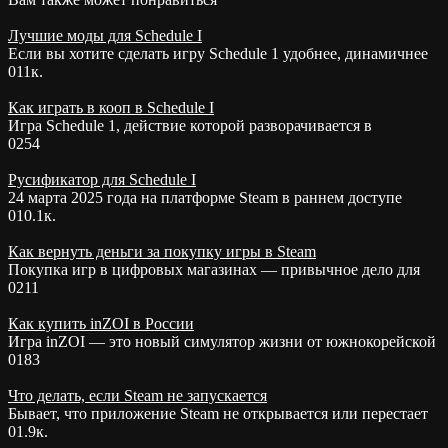
Лучшие моды для Schedule I
Если вы хотите сделать игру Schedule 1 удобнее, динамичнее
0
11к.
Как играть в кооп в Schedule I
Игра Schedule 1, действие которой разворачивается в
0
254
Русификатор для Schedule I
24 марта 2025 года на платформе Steam в раннем доступе
0
10.1к.
Как вернуть деньги за покупку игры в Steam
Покупка игр в цифровых магазинах — привычное дело для
0
211
Как купить inZOI в России
Игра inZOI — это новый симулятор жизни от южнокорейской
0
183
Что делать, если Steam не запускается
Бывает, что приложение Steam не открывается или перестает
0
1.9к.