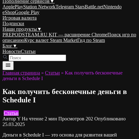
Пополнение сервисов
▼
Apple
PlayStation Network
Telegram Stars
Battle.net
Nintendo
eShop
Google Play
Игровая валюта
Подписки
Наши продукты
▼
PREPODSTEAM.RU KIT — расширение Chrome
Поиск игр по
описанию
Курс валют Steam Market
Гид по Steam
Блог
▼
Новости
Статьи
Главная страница
»
Статьи
»
Как получить бесконечные
деньги в Schedule I
Как получить бесконечные деньги в
Schedule I
Статьи
Автор
Y
На чтение
2 мин
Просмотров
202
Опубликовано
25.03.2025
Деньги в Schedule I — это основа для развития вашей