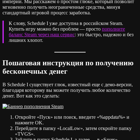
империи. Мы расскажем о простом глюке, который позволит
мгновенно получить неограниченные средства, минуя
стандартный игровой процесс заработка.
К слову, Schedule I уже доступна в российском Steam.
Купить игру можно без проблем — просто
пополните
баланс Steam через наш сервис
: это быстро, надежно и без
лишних хлопот.
Пошаговая инструкция по получению
бесконечных денег
В Schedule I существует глюк, известный еще с демо-версии,
благодаря которому вы можете получить любое количество
денег. Вот как это сделать:
Откройте «Пуск» или поиск, введите «%appdata%» и
нажмите OK.
Перейдите в папку «LocalLow», затем откройте папку
«TVGS».
Зайдите в папку Schedule I, а далее — в «Saves».