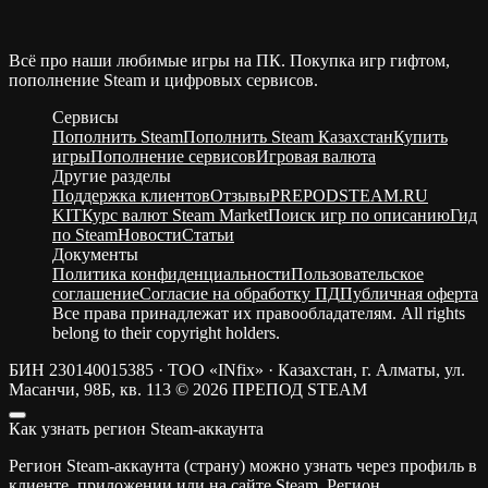
Всё про наши любимые игры на ПК. Покупка игр гифтом,
пополнение Steam и цифровых сервисов.
Сервисы
Пополнить Steam
Пополнить Steam Казахстан
Купить
игры
Пополнение сервисов
Игровая валюта
Другие разделы
Поддержка клиентов
Отзывы
PREPODSTEAM.RU
KIT
Курс валют Steam Market
Поиск игр по описанию
Гид
по Steam
Новости
Статьи
Документы
Политика конфиденциальности
Пользовательское
соглашение
Согласие на обработку ПД
Публичная оферта
Все права принадлежат их правообладателям. All rights
belong to their copyright holders.
БИН 230140015385 · ТОО «INfix» · Казахстан, г. Алматы, ул.
Масанчи, 98Б, кв. 113
© 2026 ПРЕПОД STEAM
Как узнать регион Steam-аккаунта
Регион Steam-аккаунта (страну) можно узнать через профиль в
клиенте, приложении или на сайте Steam. Регион