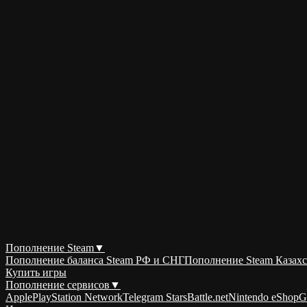
Пополнение Steam
▼
Пополнение баланса Steam РФ и СНГ
Пополнение Steam Казахс
Купить игры
Пополнение сервисов
▼
Apple
PlayStation Network
Telegram Stars
Battle.net
Nintendo eShop
G