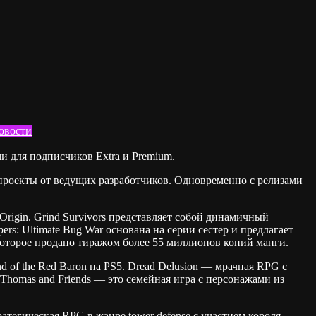
овости
ми для подписчиков Extra и Premium.
е проекты от ведущих разработчиков. Одновременно с релизами
ns Origin. Grind Survivors представляет собой динамичный
pers: Ultimate Bug War основана на серии сестер и предлагает
которое продано тиражом более 55 миллионов копий манги.
nd of the Red Baron на PS5. Dread Delusion — мрачная RPG с
homas and Friends — это семейная игра с персонажами из
тратегическая RPG в жанре tower defense с участием короля