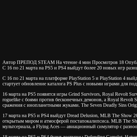
Автор
ПРЕПОД STEAM
На чтение
4 мин
Просмотров
18
Опуб
С 16 по 21 марта на PS5 и PS4 выйдут более 20 новых игр разн
С 16 по 21 марта на платформе PlayStation 5 и PlayStation 4 
стартует обновление каталога PS Plus с новыми играми для под
16 марта на PS5 появятся игры Grind Survivors, Royal Revolt Sur
roguelike с боями против бесконечных демонов, а Royal Revolt Su
сражения с инопланетными жуками. The Seven Deadly Sins Ori
17 марта на PS5 и PS4 выйдут Dread Delusion, MLB The Show 26, 
открытым миром и атмосферой постапокалипсиса. MLB The Sho
мультсериала, а Flying Aces — авиационный симулятор с разно
18 марта на PS5 и PS4 будут доступны Defending Camelot, Hatsu