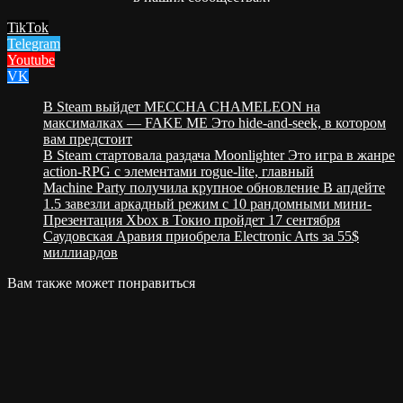
TikTok
Telegram
Youtube
VK
В Steam выйдет MECCHA CHAMELEON на
максималках — FAKE ME Это hide-and-seek, в котором
вам предстоит
В Steam стартовала раздача Moonlighter Это игра в жанре
action-RPG с элементами rogue-lite, главный
Machine Party получила крупное обновление В апдейте
1.5 завезли аркадный режим с 10 рандомными мини-
Презентация Xbox в Токио пройдет 17 сентября
Саудовская Аравия приобрела Electronic Arts за 55$
миллиардов
Вам также может понравиться