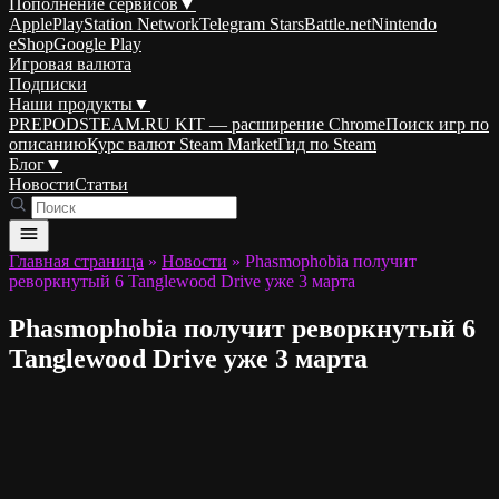
Пополнение сервисов
▼
Apple
PlayStation Network
Telegram Stars
Battle.net
Nintendo
eShop
Google Play
Игровая валюта
Подписки
Наши продукты
▼
PREPODSTEAM.RU KIT — расширение Chrome
Поиск игр по
описанию
Курс валют Steam Market
Гид по Steam
Блог
▼
Новости
Статьи
Главная страница
»
Новости
»
Phasmophobia получит
реворкнутый 6 Tanglewood Drive уже 3 марта
Phasmophobia получит реворкнутый 6
Tanglewood Drive уже 3 марта