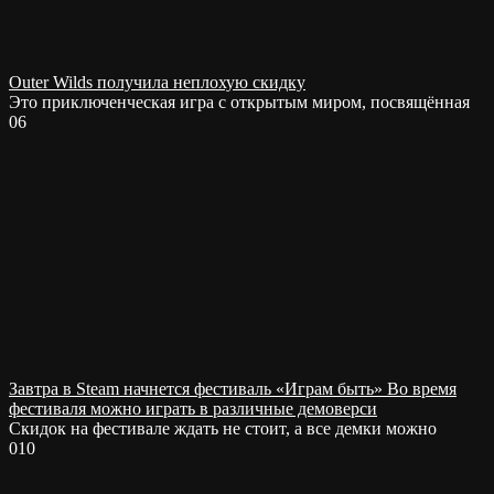
Outer Wilds получила неплохую скидку
Это приключенческая игра с открытым миром, посвящённая
0
6
Завтра в Steam начнется фестиваль «Играм быть» Во время
фестиваля можно играть в различные демоверси
Скидок на фестивале ждать не стоит, а все демки можно
0
10