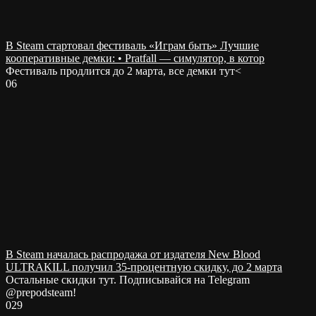
В Steam стартовал фестиваль «Играм быть» Лучшие
кооперативные демки: • Pratfall — симулятор, в котор
Фестиваль продлится до 2 марта, все демки тут<
0
6
В Steam началась распродажа от издателя New Blood
ULTRAKILL получил 35-процентную скидку, до 2 марта
Остальные скидки тут. Подписывайся на Telegram
@prepodsteam!
0
29