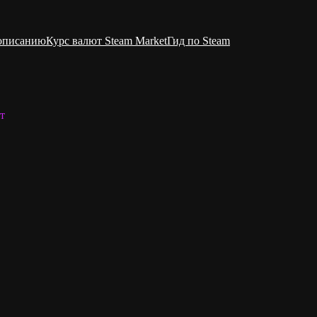
 описанию
Курс валют Steam Market
Гид по Steam
т