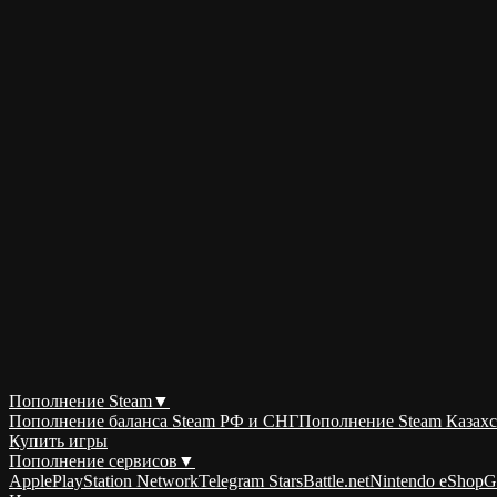
Пополнение Steam
▼
Пополнение баланса Steam РФ и СНГ
Пополнение Steam Казахс
Купить игры
Пополнение сервисов
▼
Apple
PlayStation Network
Telegram Stars
Battle.net
Nintendo eShop
G