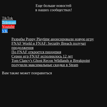
Еще больше новостей
в наших сообществах!
TikTok
Telegram
Youtube
VK
Разрабы Poppy Playtime анонсировали новую игру
FNAF World и FNAF: Security Breach получат
продолжения
По FNAF откроется пиццерия
Серии игр FNAF исполнилось 12 лет
Tom Clancy's Ghost Recon Wildlands и Breakpoint
получили максимальные скидки в Steam
Вам также может понравиться