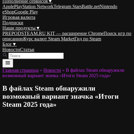
Пополнение сервисов
▼
Apple
PlayStation Network
Telegram Stars
Battle.net
Nintendo
eShop
Google Play
Игровая валюта
Подписки
Наши продукты
▼
PREPODSTEAM.RU KIT — расширение Chrome
Поиск игр по
описанию
Курс валют Steam Market
Гид по Steam
Блог
▼
Новости
Статьи
Главная страница
»
Новости
»
В файлах Steam обнаружили
возможный вариант значка «Итоги Steam 2025 года»
В файлах Steam обнаружили
возможный вариант значка «Итоги
Steam 2025 года»