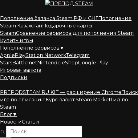
Перейти
к
Пополнение Steam
▼
содержанию
Пополнение баланса Steam РФ и СНГ
Пополнение
Steam Казахстан
Подарочные карты
Steam
Сравнение сервисов для пополнения Steam
Купить игры
Пополнение сервисов
▼
Apple
PlayStation Network
Telegram
Stars
Battle.net
Nintendo eShop
Google Play
Игровая валюта
Подписки
Наши продукты
▼
PREPODSTEAM.RU KIT — расширение Chrome
Поиск
игр по описанию
Курс валют Steam Market
Гид по
Steam
Блог
▼
Новости
Статьи