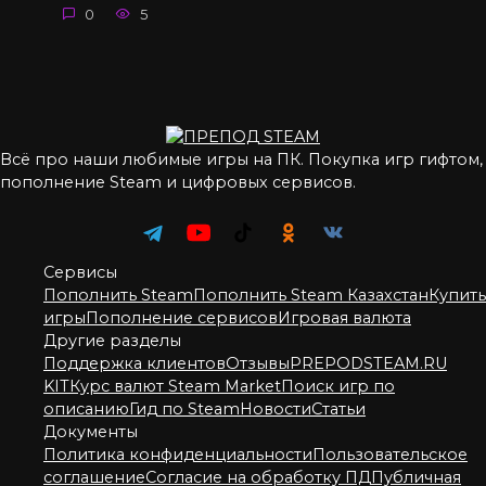
0
5
Всё про наши любимые игры на ПК. Покупка игр гифтом,
пополнение Steam и цифровых сервисов.
Сервисы
Пополнить Steam
Пополнить Steam Казахстан
Купить
игры
Пополнение сервисов
Игровая валюта
Другие разделы
Поддержка клиентов
Отзывы
PREPODSTEAM.RU
KIT
Курс валют Steam Market
Поиск игр по
описанию
Гид по Steam
Новости
Статьи
Документы
Политика конфиденциальности
Пользовательское
соглашение
Согласие на обработку ПД
Публичная