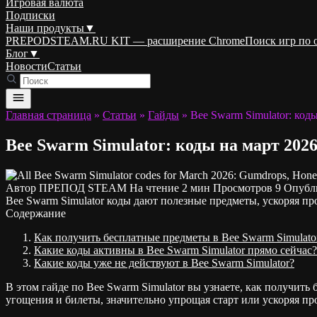
Игровая валюта
Подписки
Наши продукты
▼
PREPODSTEAM.RU KIT — расширение Chrome
Поиск игр по
Блог
▼
Новости
Статьи
Главная страница
»
Статьи
»
Гайды
»
Bee Swarm Simulator: код
Bee Swarm Simulator: коды на март 202
Автор
ПРЕПОД STEAM
На чтение
2 мин
Просмотров
9
Опубл
Bee Swarm Simulator коды дают полезные предметы, ускоряя про
Содержание
Как получить бесплатные предметы в Bee Swarm Simulato
Какие коды активны в Bee Swarm Simulator прямо сейчас?
Какие коды уже не действуют в Bee Swarm Simulator?
В этом гайде по Bee Swarm Simulator вы узнаете, как получит
угощения и билеты, значительно упрощая старт или ускоряя про