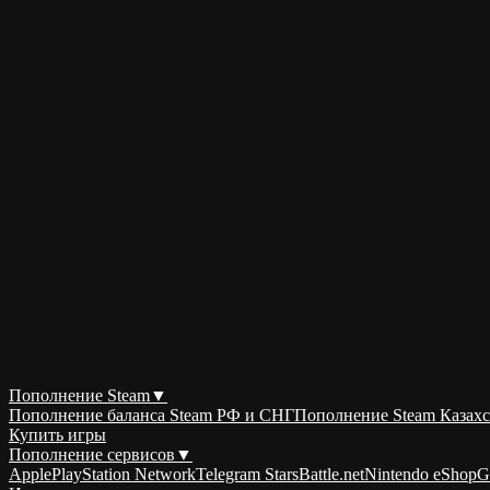
Пополнение Steam
▼
Пополнение баланса Steam РФ и СНГ
Пополнение Steam Казахс
Купить игры
Пополнение сервисов
▼
Apple
PlayStation Network
Telegram Stars
Battle.net
Nintendo eShop
G