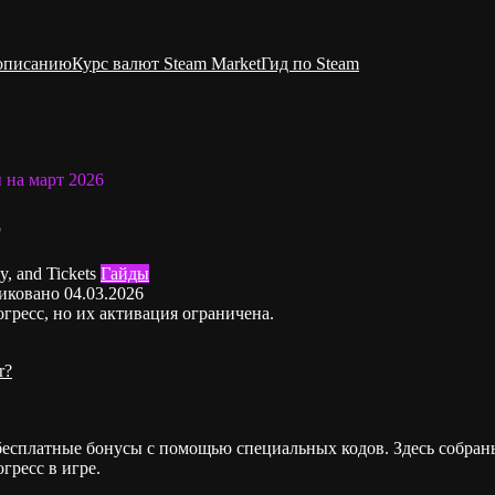
 описанию
Курс валют Steam Market
Гид по Steam
ы на март 2026
6
Гайды
иковано
04.03.2026
гресс, но их активация ограничена.
r?
ь бесплатные бонусы с помощью специальных кодов. Здесь собран
гресс в игре.