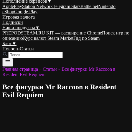
Пополнение сервисов
▼
Apple
PlayStation Network
Telegram Stars
Battle.net
Nintendo
eShop
Google Play
Игровая валюта
Подписки
Наши продукты
▼
PREPODSTEAM.RU KIT — расширение Chrome
Поиск игр по
описанию
Курс валют Steam Market
Гид по Steam
Блог
▼
Новости
Статьи
Главная страница
»
Статьи
»
Все фигурки Mr Raccoon в
Resident Evil Requiem
Все фигурки Mr Raccoon в Resident
Evil Requiem