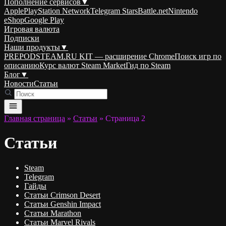
Пополнение сервисов
▼
Apple
PlayStation Network
Telegram Stars
Battle.net
Nintendo
eShop
Google Play
Игровая валюта
Подписки
Наши продукты
▼
PREPODSTEAM.RU KIT — расширение Chrome
Поиск игр по
описанию
Курс валют Steam Market
Гид по Steam
Блог
▼
Новости
Статьи
Главная страница
»
Статьи
»
Страница 2
Статьи
Steam
Telegram
Гайды
Статьи Crimson Desert
Статьи Genshin Impact
Статьи Marathon
Статьи Marvel Rivals