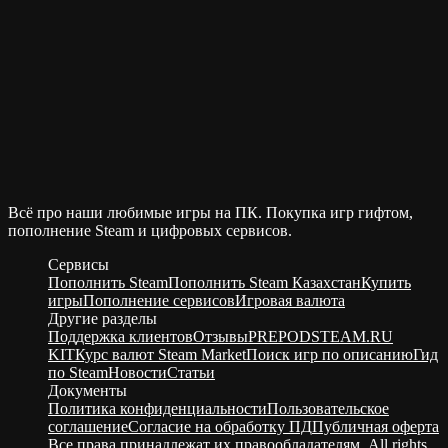
Всё про наши любимые игры на ПК. Покупка игр гифтом,
пополнение Steam и цифровых сервисов.
Сервисы
Пополнить Steam
Пополнить Steam Казахстан
Купить
игры
Пополнение сервисов
Игровая валюта
Другие разделы
Поддержка клиентов
Отзывы
PREPODSTEAM.RU
KIT
Курс валют Steam Market
Поиск игр по описанию
Гид
по Steam
Новости
Статьи
Документы
Политика конфиденциальности
Пользовательское
соглашение
Согласие на обработку ПД
Публичная оферта
Все права принадлежат их правообладателям. All rights