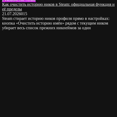
Как очистить историю ников в Steam: официальная функция и
её пределы
21.07.2026
0
15
Steam стирает историю ников профиля прямо в настройках:
кнопка «Очистить историю имён» рядом с текущим ником
убирает весь список прежних никнеймов за один