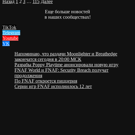
Пагинация
Назад
1
2
3
…
115
Далее
записей
Еще больше новостей
в наших сообществах!
TikTok
Telegram
Youtube
VK
Напоминаю, что раздачи Moonlighter и Breathedge
закончатся сегодня в 20:00 МСК
Разрабы Poppy Playtime анонсировали новую игру
FNAF World и FNAF: Security Breach получат
продолжения
По FNAF откроется пиццерия
Серии игр FNAF исполнилось 12 лет