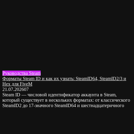
Руководства Steam
Форматы Steam ID и как их узнать: SteamID64, SteamID2/3 и
Hex для FiveM
21.07.2026
0
7
Steam ID — числовой идентификатор аккаунта в Steam,
который существует в нескольких форматах: от классического
SteamID2 до 17-значного SteamID64 и шестнадцатеричного