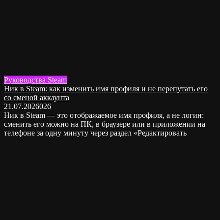
Руководства Steam
Ник в Steam: как изменить имя профиля и не перепутать его
со сменой аккаунта
21.07.2026
0
26
Ник в Steam — это отображаемое имя профиля, а не логин:
сменить его можно на ПК, в браузере или в приложении на
телефоне за одну минуту через раздел «Редактировать