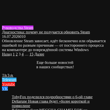
Руководства Steam
Диагностика: почему не получается обновить Steam
16.07.2026
0
10
Обновление Steam зависает, идёт бесконечно или обрывается
ошибкой по разным причинам — от постороннего процесса
на компьютере до повреждённой системы Windows
Пагинация
Назад
1
2
3
4
…
15
Далее
записей
Еще больше новостей
в наших сообществах!
TikTok
Telegram
Youtube
VK
TobyFox поделился подробностями о 6-ой главе
Deltarune Новая глава будет «более короткой и
прямолине