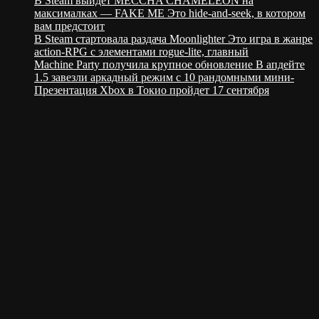
В Steam выйдет MECCHA CHAMELEON на
максималках — FAKE ME Это hide-and-seek, в котором
вам предстоит
В Steam стартовала раздача Moonlighter Это игра в жанре
action-RPG с элементами rogue-lite, главный
Machine Party получила крупное обновление В апдейте
1.5 завезли аркадный режим с 10 рандомными мини-
Презентация Xbox в Токио пройдет 17 сентября