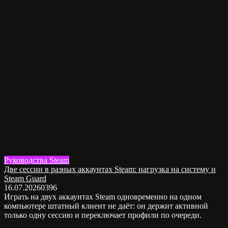
Руководства Steam
Две сессии в разных аккаунтах Steam: нагрузка на систему и
Steam Guard
16.07.2026
0
396
Играть на двух аккаунтах Steam одновременно на одном
компьютере штатный клиент не даёт: он держит активной
только одну сессию и переключает профили по очереди.