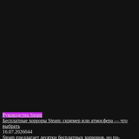
Руководства Steam
Бесплатные хорроры Steam: скример или атмосфера — что
выбрать
16.07.2026
0
44
Steam предлагает десятки бесплатных хорроров, но по-