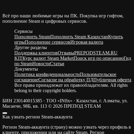
Всё про наши любимые игры на ПК. Покупка игр гифтом,
пополнение Steam и цифровых сервисов.
Сервисы
Пополнить Steam
Пополнить Steam Казахстан
Купить
игры
Пополнение сервисов
Игровая валюта
Другие разделы
Поддержка клиентов
Отзывы
PREPODSTEAM.RU
KIT
Курс валют Steam Market
Поиск игр по описанию
Гид
по Steam
Новости
Статьи
Документы
Политика конфиденциальности
Пользовательское
соглашение
Согласие на обработку ПД
Публичная оферта
Все права принадлежат их правообладателям. All rights
belong to their copyright holders.
БИН 230140015385 · ТОО «INfix» · Казахстан, г. Алматы, ул.
Масанчи, 98Б, кв. 113
© 2026 ПРЕПОД STEAM
Как узнать регион Steam-аккаунта
Регион Steam-аккаунта (страну) можно узнать через профиль в
клиенте, приложении или на сайте Steam. Регион