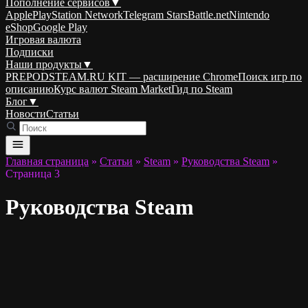
Пополнение сервисов
▼
Apple
PlayStation Network
Telegram Stars
Battle.net
Nintendo
eShop
Google Play
Игровая валюта
Подписки
Наши продукты
▼
PREPODSTEAM.RU KIT — расширение Chrome
Поиск игр по
описанию
Курс валют Steam Market
Гид по Steam
Блог
▼
Новости
Статьи
Главная страница
»
Статьи
»
Steam
»
Руководства Steam
»
Страница 3
Руководства Steam