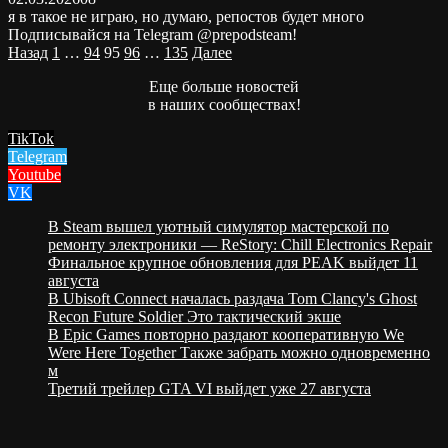
я в такое не играю, но думаю, репостов будет много
Подписывайся на Telegram @prepodsteam!
Пагинация
Назад
1
…
94
95
96
…
135
Далее
записей
Еще больше новостей
в наших сообществах!
TikTok
Telegram
Youtube
VK
В Steam вышел уютный симулятор мастерской по
ремонту электроники — ReStory: Chill Electronics Repair
Финальное крупное обновления для PEAK выйдет 11
августа
В Ubisoft Connect началась раздача Tom Clancy's Ghost
Recon Future Soldier Это тактический экше
В Epic Games повторно раздают кооперативную We
Were Here Together Также забрать можно одновременно
м
Третий трейлер GTA VI выйдет уже 27 августа