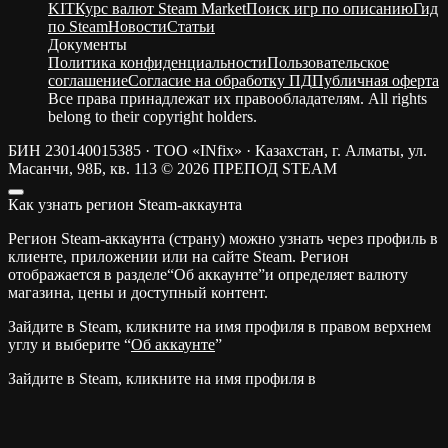
KIT
Курс валют Steam Market
Поиск игр по описанию
Гид
по Steam
Новости
Статьи
Документы
Политика конфиденциальности
Пользовательское
соглашение
Согласие на обработку ПД
Публичная оферта
Все права принадлежат их правообладателям. All rights
belong to their copyright holders.
БИН 230140015385 · ТОО «INfix» · Казахстан, г. Алматы, ул.
Масанчи, 98Б, кв. 113
© 2026 ПРЕПОД STEAM
Как узнать регион Steam-аккаунта
Регион Steam-аккаунта (страну) можно узнать через профиль в
клиенте, приложении или на сайте Steam. Регион
отображается в разделе“Об аккаунте”и определяет валюту
магазина, цены и доступный контент.
Зайдите в Steam, кликните на имя профиля в правом верхнем
углу и выберите “
Об аккаунте
”
Зайдите в Steam, кликните на имя профиля в