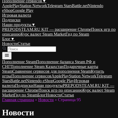
Пополнение сервисов
▼
Apple
PlayStation Network
Telegram Stars
Battle.net
Nintendo
eShop
Google Play
Игровая валюта
Подписки
Наши продукты
▼
PREPODSTEAM.RU KIT — расширение Chrome
Поиск игр по
описанию
Курс валют Steam Market
Гид по Steam
Блог
▼
Новости
Статьи
Пополнение Steam
Пополнение баланса Steam РФ и
СНГ
Пополнение Steam Казахстан
Подарочные карты
Steam
Сравнение сервисов для пополнения Steam
Купить
игры
Пополнение сервисов
Apple
PlayStation Network
Telegram
Stars
Battle.net
Nintendo eShop
Google Play
Игровая
валюта
Подписки
Наши продукты
PREPODSTEAM.RU KIT —
расширение Chrome
Поиск игр по описанию
Курс валют Steam
Market
Гид по Steam
Блог
Новости
Статьи
Главная страница
»
Новости
»
Страница 95
Новости