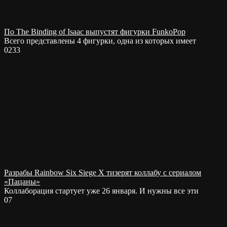
По The Binding of Isaac выпустят фигурки FunkoPop
Всего представлены 4 фигурки, одна из которых имеет
0
233
Разрабы Rainbow Six Siege X тизерят коллабу с сериалом
«Пацаны»
Коллаборация стартует уже 26 января. И нужны все эти
0
7