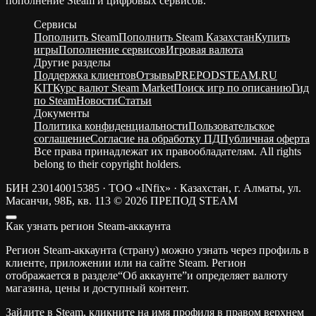
пополнение Steam и цифровых сервисов.
Сервисы
Пополнить Steam
Пополнить Steam Казахстан
Купить
игры
Пополнение сервисов
Игровая валюта
Другие разделы
Поддержка клиентов
Отзывы
PREPODSTEAM.RU
KIT
Курс валют Steam Market
Поиск игр по описанию
Гид
по Steam
Новости
Статьи
Документы
Политика конфиденциальности
Пользовательское
соглашение
Согласие на обработку ПД
Публичная оферта
Все права принадлежат их правообладателям. All rights
belong to their copyright holders.
БИН 230140015385 · ТОО «INfix» · Казахстан, г. Алматы, ул.
Масанчи, 98Б, кв. 113
© 2026 ПРЕПОД STEAM
Как узнать регион Steam-аккаунта
Регион Steam-аккаунта (страну) можно узнать через профиль в
клиенте, приложении или на сайте Steam. Регион
отображается в разделе“Об аккаунте”и определяет валюту
магазина, цены и доступный контент.
Зайдите в Steam, кликните на имя профиля в правом верхнем