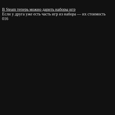
В Steam теперь можно дарить наборы игр
Если у друга уже есть часть игр из набора — их стоимость
0
16