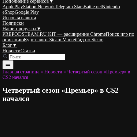
Пополнение сервисов
▼
Apple
PlayStation Network
Telegram Stars
Battle.net
Nintendo
eShop
Google Play
Игровая валюта
Подписки
Наши продукты
▼
PREPODSTEAM.RU KIT — расширение Chrome
Поиск игр по
описанию
Курс валют Steam Market
Гид по Steam
Блог
▼
Новости
Статьи
Главная страница
»
Новости
»
Четвертый сезон «Премьер» в
CS2 начался
Четвертый сезон «Премьер» в CS2
начался