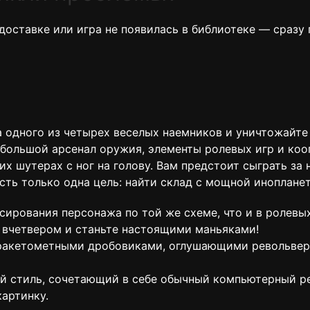
 доставке или игра не появилась в библиотеке — сраз
 одного из четырех веселых наемников и уничтожайте 
большой арсенал оружия, элементы ролевых игр и коо
их шутерах с ног на голову. Вам предстоит сыграть за
с есть только одна цель: найти склад с мощной инопла
сирования персонажа по той же схеме, что и в ролевых
и вчетвером и станьте настоящими маньяками!
с ракетометными дробовиками, оглушающими револьве
ый стиль, сочетающий в себе обычный компьютерный ре
картинку.