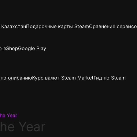
 Казахстан
Подарочные карты Steam
Сравнение сервисо
o eShop
Google Play
 по описанию
Курс валют Steam Market
Гид по Steam
he Year
he Year