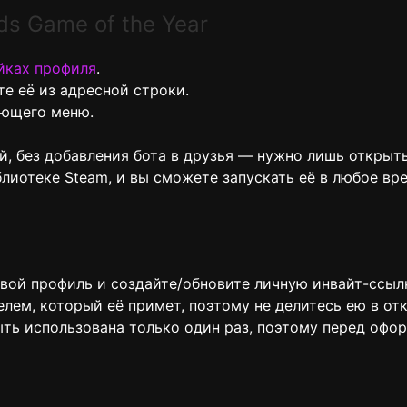
ds Game of the Year
йках профиля
.
е её из адресной строки.
ающего меню.
й, без добавления бота в друзья — нужно лишь открыт
лиотеке Steam, и вы сможете запускать её в любое вр
свой профиль и создайте/обновите личную инвайт-ссылк
елем, который её примет, поэтому не делитесь ею в о
ыть использована только один раз, поэтому перед офор