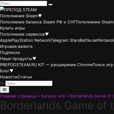
Перейти
Search
к
for:
содержанию
Пополнение Steam
▼
Пополнение баланса Steam РФ и СНГ
Пополнение Steam
Купить игры
Пополнение сервисов
▼
Apple
PlayStation Network
Telegram Stars
Battle.net
Nintend
Игровая валюта
Подписки
Наши продукты
▼
PREPODSTEAM.RU KIT — расширение Chrome
Поиск игр
Блог
▼
Новости
Статьи
Главная страница
»
Каталог игр
»
Borderlands Game of t
Borderlands Game of t