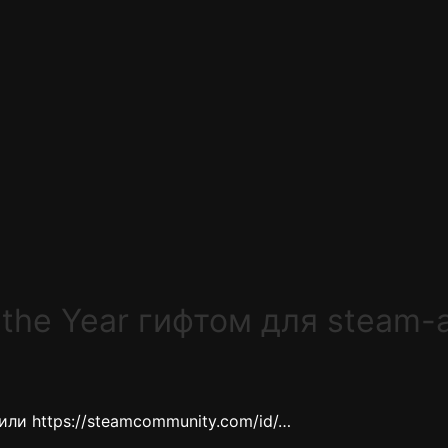
 the Year гифтом для steam-
или https://steamcommunity.com/id/…