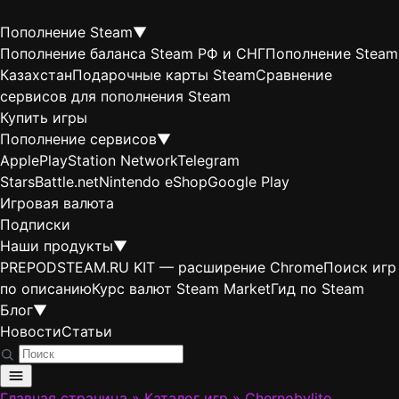
Пополнение Steam
▼
Пополнение баланса Steam РФ и СНГ
Пополнение Steam
Казахстан
Подарочные карты Steam
Сравнение
сервисов для пополнения Steam
Купить игры
Пополнение сервисов
▼
Apple
PlayStation Network
Telegram
Stars
Battle.net
Nintendo eShop
Google Play
Игровая валюта
Подписки
Наши продукты
▼
PREPODSTEAM.RU KIT — расширение Chrome
Поиск игр
по описанию
Курс валют Steam Market
Гид по Steam
Блог
▼
Новости
Статьи
Главная страница
»
Каталог игр
»
Chernobylite