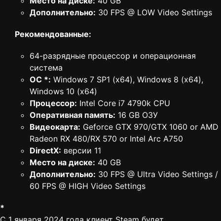
Место на диске:
40 GB
Дополнительно:
30 FPS @ LOW Video Settings
Рекомендованные:
64-разрядные процессор и операционная
система
ОС *:
Windows 7 SP1 (x64), Windows 8 (x64),
Windows 10 (x64)
Процессор:
Intel Core i7 4790k CPU
Оперативная память:
16 GB ОЗУ
Видеокарта:
Geforce GTX 970/GTX 1060 or AMD
Radeon RX 480/RX 570 or Intel Arc A750
DirectX:
версии 11
Место на диске:
40 GB
Дополнительно:
30 FPS @ Ultra Video Settings /
60 FPS @ HIGH Video Settings
*
С 1 января 2024 года клиент Steam будет