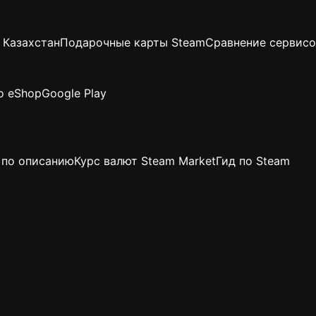
 Казахстан
Подарочные карты Steam
Сравнение сервисо
o eShop
Google Play
 по описанию
Курс валют Steam Market
Гид по Steam