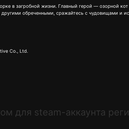
орке в загробной жизни. Главный герой — озорной кот 
 другими обреченными, сражайтесь с чудовищами и и
ive Co., Ltd.
том для steam-аккаунта рег