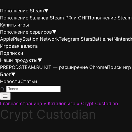
Пополнение Steam
▼
Пополнение баланса Steam РФ и СНГ
Пополнение Steam
Купить игры
Пополнение сервисов
▼
Apple
PlayStation Network
Telegram Stars
Battle.net
Nintend
Игровая валюта
Подписки
Наши продукты
▼
PREPODSTEAM.RU KIT — расширение Chrome
Поиск игр
Блог
▼
Новости
Статьи
Главная страница
»
Каталог игр
»
Crypt Custodian
Crypt Custodian