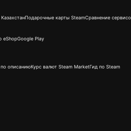
 Казахстан
Подарочные карты Steam
Сравнение сервисо
o eShop
Google Play
 по описанию
Курс валют Steam Market
Гид по Steam