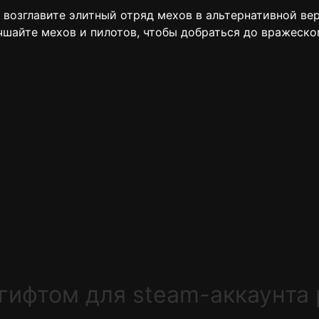
вы возглавите элитный отряд мехов в альтернативной в
чшайте мехов и пилотов, чтобы добраться до вражеско
9 гифтом для steam-аккаунта