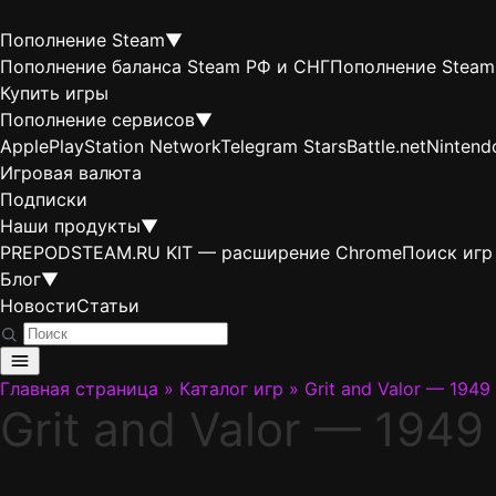
Пополнение Steam
▼
Пополнение баланса Steam РФ и СНГ
Пополнение Steam
Купить игры
Пополнение сервисов
▼
Apple
PlayStation Network
Telegram Stars
Battle.net
Nintend
Игровая валюта
Подписки
Наши продукты
▼
PREPODSTEAM.RU KIT — расширение Chrome
Поиск игр
Блог
▼
Новости
Статьи
Главная страница
»
Каталог игр
»
Grit and Valor — 1949
Grit and Valor — 1949