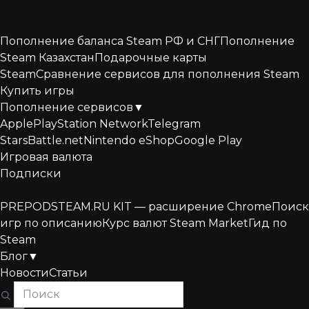
Перейти
к
Пополнение Steam
▼
содержанию
Пополнение баланса Steam РФ и СНГ
Пополнение
Steam Казахстан
Подарочные карты
Steam
Сравнение сервисов для пополнения Steam
Купить игры
Пополнение сервисов
▼
Apple
PlayStation Network
Telegram
Stars
Battle.net
Nintendo eShop
Google Play
Игровая валюта
Подписки
Наши продукты
▼
PREPODSTEAM.RU KIT — расширение Chrome
Поиск
игр по описанию
Курс валют Steam Market
Гид по
Steam
Блог
▼
Новости
Статьи