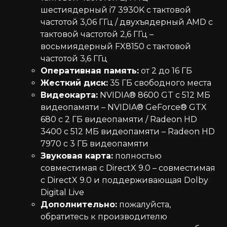
шестиядерный i7 3930K с тактовой
частотой 3,06 ГГц / двухъядерный AMD с
тактовой частотой 2,6 ГГц –
восьмиядерный FX8150 с тактовой
частотой 3,6 ГГц
Оперативная память:
от 2 до 16 ГБ
Жесткий диск:
35 ГБ свободного места
Видеокарта:
NVIDIA® 8600 GT с 512 МБ
видеопамяти – NVIDIA® GeForce® GTX
680 с 2 ГБ видеопамяти / Radeon HD
3400 с 512 МБ видеопамяти – Radeon HD
7970 с 3 ГБ видеопамяти
Звуковая карта:
полностью
совместимая с DirectX 9.0 – совместимая
с DirectX 9.0 и поддерживающая Dolby
Digital Live
Дополнительно:
пожалуйста,
обратитесь к производителю