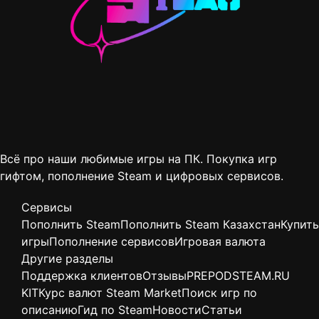
Всё про наши любимые игры на ПК. Покупка игр
гифтом, пополнение Steam и цифровых сервисов.
Сервисы
Пополнить Steam
Пополнить Steam Казахстан
Купить
игры
Пополнение сервисов
Игровая валюта
Другие разделы
Поддержка клиентов
Отзывы
PREPODSTEAM.RU
KIT
Курс валют Steam Market
Поиск игр по
описанию
Гид по Steam
Новости
Статьи