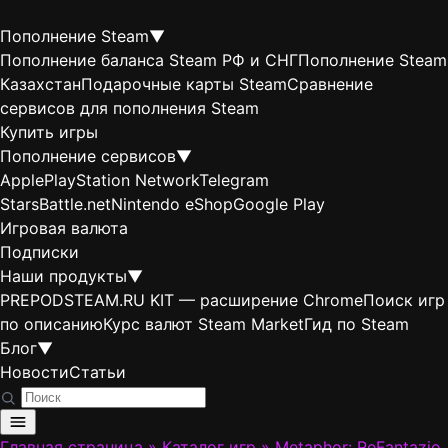
Пополнение Steam
▼
Пополнение баланса Steam РФ и СНГ
Пополнение Steam
Казахстан
Подарочные карты Steam
Сравнение
сервисов для пополнения Steam
Купить игры
Пополнение сервисов
▼
Apple
PlayStation Network
Telegram
Stars
Battle.net
Nintendo eShop
Google Play
Игровая валюта
Подписки
Наши продукты
▼
PREPODSTEAM.RU KIT — расширение Chrome
Поиск игр
по описанию
Курс валют Steam Market
Гид по Steam
Блог
▼
Новости
Статьи
Главная страница
»
Каталог игр
»
Metaphor: ReFantazio