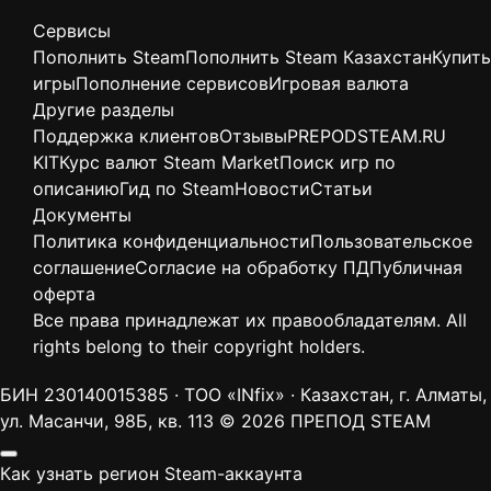
Сервисы
Пополнить Steam
Пополнить Steam Казахстан
Купить
игры
Пополнение сервисов
Игровая валюта
Другие разделы
Поддержка клиентов
Отзывы
PREPODSTEAM.RU
KIT
Курс валют Steam Market
Поиск игр по
описанию
Гид по Steam
Новости
Статьи
Документы
Политика конфиденциальности
Пользовательское
соглашение
Согласие на обработку ПД
Публичная
оферта
Все права принадлежат их правообладателям. All
rights belong to their copyright holders.
БИН 230140015385 · ТОО «INfix» · Казахстан, г. Алматы,
ул. Масанчи, 98Б, кв. 113
© 2026 ПРЕПОД STEAM
Как узнать регион Steam-аккаунта