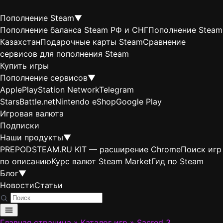
Пополнение Steam
▼
Пополнение баланса Steam РФ и СНГ
Пополнение Steam
Казахстан
Подарочные карты Steam
Сравнение
сервисов для пополнения Steam
Купить игры
Пополнение сервисов
▼
Apple
PlayStation Network
Telegram
Stars
Battle.net
Nintendo eShop
Google Play
Игровая валюта
Подписки
Наши продукты
▼
PREPODSTEAM.RU KIT — расширение Chrome
Поиск игр
по описанию
Курс валют Steam Market
Гид по Steam
Блог
▼
Новости
Статьи
Главная страница
»
Каталог игр
»
Sacred 3