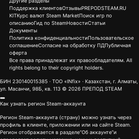
Другие разделы
Поддержка клиентов
Отзывы
PREPODSTEAM.RU
KIT
Курс валют Steam Market
Поиск игр по
описанию
Гид по Steam
Новости
Статьи
Документы
Политика конфиденциальности
Пользовательское
соглашение
Согласие на обработку ПД
Публичная
оферта
Все права принадлежат их правообладателям. All
rights belong to their copyright holders.
БИН 230140015385 · ТОО «INfix» · Казахстан, г. Алматы,
ул. Масанчи, 98Б, кв. 113
© 2026 ПРЕПОД STEAM
Как узнать регион Steam-аккаунта
Регион Steam-аккаунта (страну) можно узнать через
профиль в клиенте, приложении или на сайте Steam.
Регион отображается в разделе“Об аккаунте”и