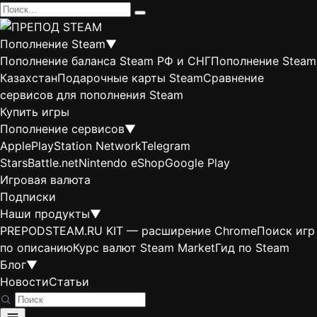
Перейти
Search
к
for:
содержанию
Пополнение Steam
▼
Пополнение баланса Steam РФ и СНГ
Пополнение Steam
Казахстан
Подарочные карты Steam
Сравнение
сервисов для пополнения Steam
Купить игры
Пополнение сервисов
▼
Apple
PlayStation Network
Telegram
Stars
Battle.net
Nintendo eShop
Google Play
Игровая валюта
Подписки
Наши продукты
▼
PREPODSTEAM.RU KIT — расширение Chrome
Поиск игр
по описанию
Курс валют Steam Market
Гид по Steam
Блог
▼
Новости
Статьи