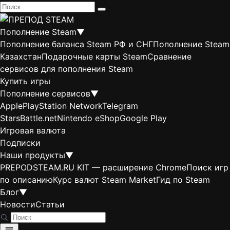
Перейти
Search
к
for:
содержанию
Пополнение Steam
▼
Пополнение баланса Steam РФ и СНГ
Пополнение Steam
Казахстан
Подарочные карты Steam
Сравнение
сервисов для пополнения Steam
Купить игры
Пополнение сервисов
▼
Apple
PlayStation Network
Telegram
Stars
Battle.net
Nintendo eShop
Google Play
Игровая валюта
Подписки
Наши продукты
▼
PREPODSTEAM.RU KIT — расширение Chrome
Поиск игр
по описанию
Курс валют Steam Market
Гид по Steam
Блог
▼
Новости
Статьи