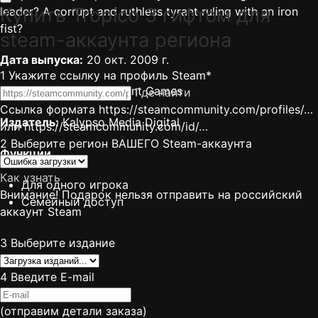
Купить Tropico 3 гифтом для
leader? A corrupt and ruthless tyrant ruling with an iron
fist?
steam-аккаунта региона
Дата выпуска:
20 окт. 2009 г.
1
Укажите ссылку на профиль Steam*
Разработчик:
Haemimont Games
Где найти
Ссылка формата https://steamcommunity.com/profiles/…
Издатель:
Kalypso Media Digital
или https://steamcommunity.com/id/…
2
Выберите регион ВАШЕГО Steam-аккаунта
Функции
Как узнать
Для одного игрока
Внимание! Подарок нельзя отправить на российский
Семейный доступ
аккаунт Steam
3
Выберите издание
4
Введите E-mail
(отправим детали заказа)