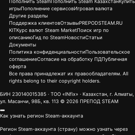
Пополнить Steam
Пополнить Steam Казахстан
Купить
игры
Пополнение сервисов
Игровая валюта
Другие разделы
Поддержка клиентов
Отзывы
PREPODSTEAM.RU
KIT
Курс валют Steam Market
Поиск игр по
описанию
Гид по Steam
Новости
Статьи
Документы
Политика конфиденциальности
Пользовательское
соглашение
Согласие на обработку ПД
Публичная
оферта
Все права принадлежат их правообладателям. All
rights belong to their copyright holders.
БИН 230140015385 · ТОО «INfix» · Казахстан, г. Алматы,
ул. Масанчи, 98Б, кв. 113
© 2026 ПРЕПОД STEAM
Как узнать регион Steam-аккаунта
Регион Steam-аккаунта (страну) можно узнать через