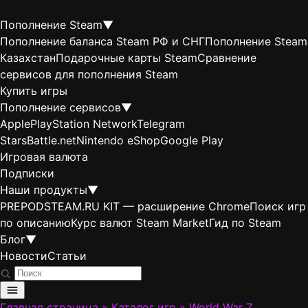
Пополнение Steam
▼
Пополнение баланса Steam РФ и СНГ
Пополнение Steam
Казахстан
Подарочные карты Steam
Сравнение
сервисов для пополнения Steam
Купить игры
Пополнение сервисов
▼
Apple
PlayStation Network
Telegram
Stars
Battle.net
Nintendo eShop
Google Play
Игровая валюта
Подписки
Наши продукты
▼
PREPODSTEAM.RU KIT — расширение Chrome
Поиск игр
по описанию
Курс валют Steam Market
Гид по Steam
Блог
▼
Новости
Статьи
Главная страница
»
Каталог игр
»
World War Z