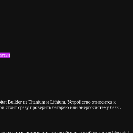
татьи
tat Builder из Titanium и Lithium. Устройство относится к
ой стоит сразу проверить батарею или энергосистему базы.
попадаются, потому что это не обычные разбросанные blueprint-