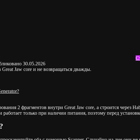
С
бликовано
30.05.2026
в Great Jaw core и не возвращаться дважды.
enerator?
ования 2 фрагментов внутри Great Jaw core, а строится через Habi
 и работает только при наличии питания, поэтому перед установк
?
и просканируйте оба с помощью Scanner. Случайно на дне они не 