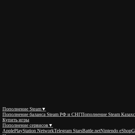
Пополнение Steam
▼
Пополнение баланса Steam РФ и СНГ
Пополнение Steam Казахс
Купить игры
Пополнение сервисов
▼
Apple
PlayStation Network
Telegram Stars
Battle.net
Nintendo eShop
G