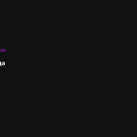
ода
да