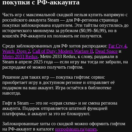
покупки с РФ-аккаунта
Часть игр с максимальной скидкой нельзя купить напрямую с
российского аккаунта Steam — для РФ-региона страница
покупки заблокирована издателем. Эти тайтлы опустились до
исторического минимума за рубежом ($0,99–$6,99), но в
кошелёк РФ-аккаунта их положить не получится.
Среди заблокированных для РФ хитов распродажи:
Far Cry 4
,
Watch_Dogs 2
,
Call of Duty: Modern Warfare II
,
Dead Space
и
Metro 2033 Redux
. Metro 2033 Redux, к слову, раздавали в
Steam в апреле 2025 года — если игру вы тогда не забрали, на
распродаже её можно получить гифтом.
Решение для таких игр — покупка гифтом: сервис
приобретает игру в доступном регионе и отправляет её
подарком на ваш аккаунт. Игра остаётся в библиотеке
навсегда.
Гифт в Steam — это не «серая схема» и не смена региона
аккаунта. Подарок отправляется штатной функцией
платформы, и аккаунт за это не блокируют.
Заблокированные хиты со скидкой можно оформить гифтом
на РФ-аккаунт в каталоге
prepodsteam.ru/games
.