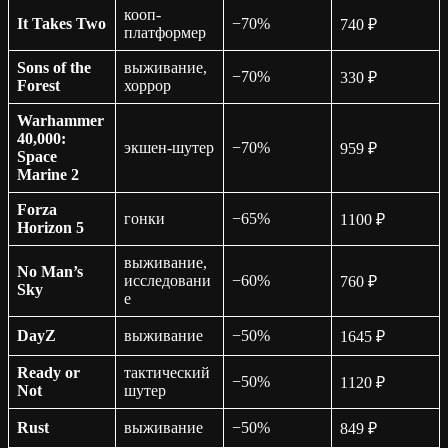
кооп-
It Takes Two
−70%
740 ₽
платформер
Sons of the
выживание,
−70%
330 ₽
Forest
хоррор
Warhammer
40,000:
экшен-шутер
−70%
959 ₽
Space
Marine 2
Forza
гонки
−65%
1100 ₽
Horizon 5
выживание,
No Man’s
исследовани
−60%
760 ₽
Sky
е
DayZ
выживание
−50%
1645 ₽
Ready or
тактический
−50%
1120 ₽
Not
шутер
Rust
выживание
−50%
849 ₽