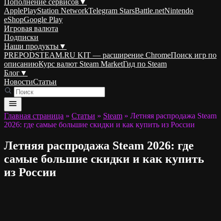
Пополнение сервисов
▼
Apple
PlayStation Network
Telegram Stars
Battle.net
Nintendo
eShop
Google Play
Игровая валюта
Подписки
Наши продукты
▼
PREPODSTEAM.RU KIT — расширение Chrome
Поиск игр по
описанию
Курс валют Steam Market
Гид по Steam
Блог
▼
Новости
Статьи
Главная страница
»
Статьи
»
Steam
»
Летняя распродажа Steam
2026: где самые большие скидки и как купить из России
Летняя распродажа Steam 2026: где
самые большие скидки и как купить
из России