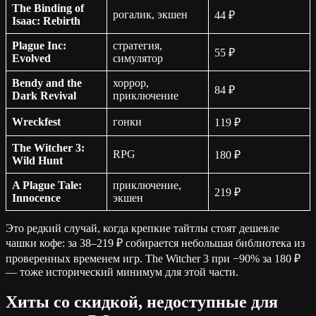
The Binding of
рогалик, экшен
44 ₽
Isaac: Rebirth
Plague Inc:
стратегия,
55 ₽
Evolved
симулятор
Bendy and the
хоррор,
84 ₽
Dark Revival
приключение
Wreckfest
гонки
119 ₽
The Witcher 3:
RPG
180 ₽
Wild Hunt
A Plague Tale:
приключение,
219 ₽
Innocence
экшен
Это редкий случай, когда крепкие тайтлы стоят дешевле
чашки кофе: за 38–219 ₽ собирается небольшая библиотека из
проверенных временем игр. The Witcher 3 при −90% за 180 ₽
— тоже исторический минимум для этой части.
Хиты со скидкой, недоступные для