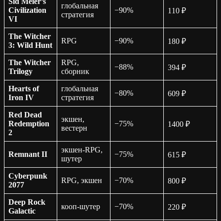
Sid Meier’s
глобальная
Civilization
−90%
110 ₽
стратегия
VI
The Witcher
RPG
−90%
180 ₽
3: Wild Hunt
The Witcher
RPG,
−88%
394 ₽
Trilogy
сборник
Hearts of
глобальная
−80%
609 ₽
Iron IV
стратегия
Red Dead
экшен,
Redemption
−75%
1400 ₽
вестерн
2
экшен-RPG,
Remnant II
−75%
615 ₽
шутер
Cyberpunk
RPG, экшен
−70%
800 ₽
2077
Deep Rock
кооп-шутер
−70%
220 ₽
Galactic