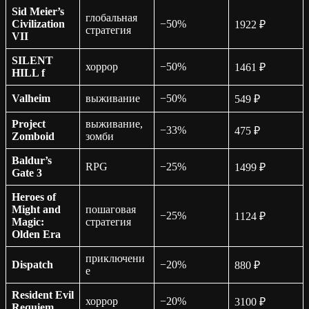
Sid Meier’s
глобальная
Civilization
−50%
1922 ₽
стратегия
VII
SILENT
хоррор
−50%
1461 ₽
HILL f
Valheim
выживание
−50%
549 ₽
Project
выживание,
−33%
475 ₽
Zomboid
зомби
Baldur’s
RPG
−25%
1499 ₽
Gate 3
Heroes of
Might and
пошаговая
−25%
1124 ₽
Magic:
стратегия
Olden Era
приключени
Dispatch
−20%
880 ₽
е
Resident Evil
хоррор
−20%
3100 ₽
Requiem