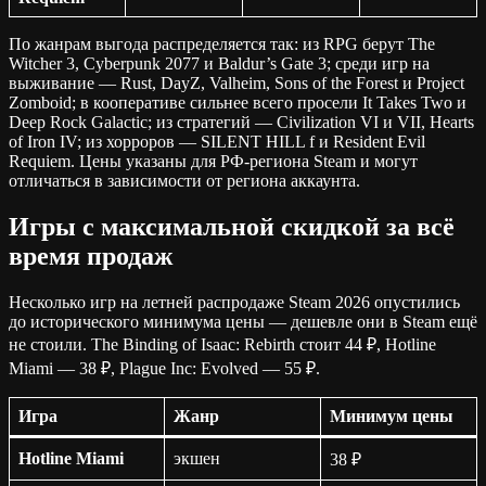
По жанрам выгода распределяется так: из RPG берут The
Witcher 3, Cyberpunk 2077 и Baldur’s Gate 3; среди игр на
выживание — Rust, DayZ, Valheim, Sons of the Forest и Project
Zomboid; в кооперативе сильнее всего просели It Takes Two и
Deep Rock Galactic; из стратегий — Civilization VI и VII, Hearts
of Iron IV; из хорроров — SILENT HILL f и Resident Evil
Requiem. Цены указаны для РФ-региона Steam и могут
отличаться в зависимости от региона аккаунта.
Игры с максимальной скидкой за всё
время продаж
Несколько игр на летней распродаже Steam 2026 опустились
до исторического минимума цены — дешевле они в Steam ещё
не стоили. The Binding of Isaac: Rebirth стоит 44 ₽, Hotline
Miami — 38 ₽, Plague Inc: Evolved — 55 ₽.
Игра
Жанр
Минимум цены
Hotline Miami
экшен
38 ₽