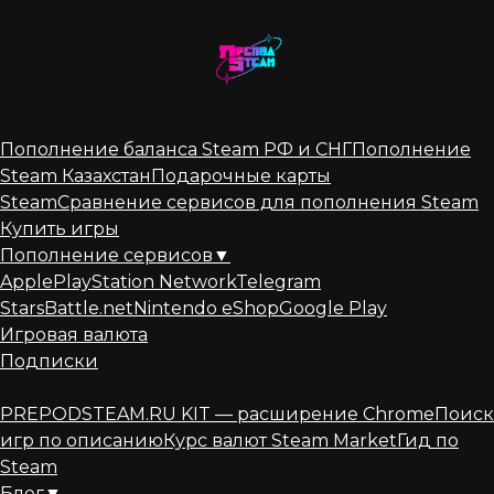
Перейти
к
содержанию
Пополнение Steam
▼
Пополнение баланса Steam РФ и СНГ
Пополнение
Steam Казахстан
Подарочные карты
Steam
Сравнение сервисов для пополнения Steam
Купить игры
Пополнение сервисов
▼
Apple
PlayStation Network
Telegram
Stars
Battle.net
Nintendo eShop
Google Play
Игровая валюта
Подписки
Наши продукты
▼
PREPODSTEAM.RU KIT — расширение Chrome
Поиск
игр по описанию
Курс валют Steam Market
Гид по
Steam
Блог
▼