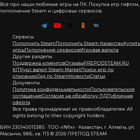
Всё про наши любимые игры на ПК. Покупка игр гифтом,
пополнение Steam и цифровых сервисов.
Сервисы
Пополнить Steam
Пополнить Steam Казахстан
Купить
игры
Пополнение сервисов
Игровая валюта
Другие разделы
Поддержка клиентов
Отзывы
PREPODSTEAM.RU
KIT
Курс валют Steam Market
Поиск игр по
описанию
Гид по Steam
Новости
Статьи
Документы
Политика конфиденциальности
Пользовательское
соглашение
Согласие на обработку ПД
Публичная
оферта
Все права принадлежат их правообладателям. All
rights belong to their copyright holders.
БИН 230140015385 · ТОО «INfix» · Казахстан, г. Алматы, ул.
Масанчи, 98Б, кв. 113
© 2026 ПРЕПОД STEAM