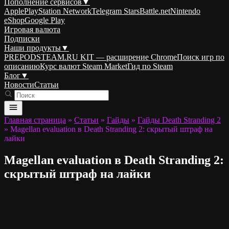
Пополнение сервисов
▼
Apple
PlayStation Network
Telegram Stars
Battle.net
Nintendo
eShop
Google Play
Игровая валюта
Подписки
Наши продукты
▼
PREPODSTEAM.RU KIT — расширение Chrome
Поиск игр по
описанию
Курс валют Steam Market
Гид по Steam
Блог
▼
Новости
Статьи
Главная страница
»
Статьи
»
Гайды
»
Гайды Death Stranding 2
»
Magellan evaluation в Death Stranding 2: скрытый штраф на
лайки
Magellan evaluation в Death Stranding 2:
скрытый штраф на лайки