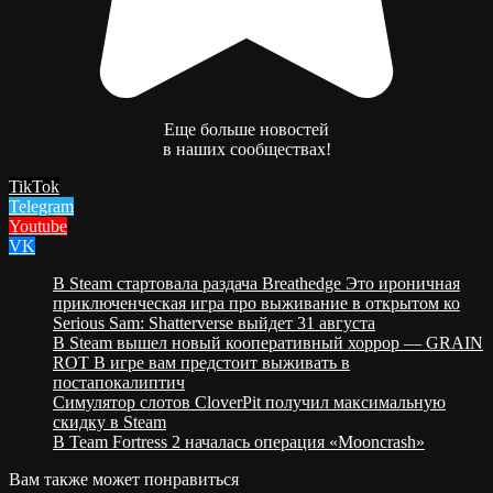
Еще больше новостей
в наших сообществах!
TikTok
Telegram
Youtube
VK
В Steam стартовала раздача Breathedge Это ироничная
приключенческая игра про выживание в открытом ко
Serious Sam: Shatterverse выйдет 31 августа
В Steam вышел новый кооперативный хоррор — GRAIN
ROT В игре вам предстоит выживать в
постапокалиптич
Cимулятор слотов CloverPit получил максимальную
скидку в Steam
В Team Fortress 2 началась операция «Mooncrash»
Вам также может понравиться