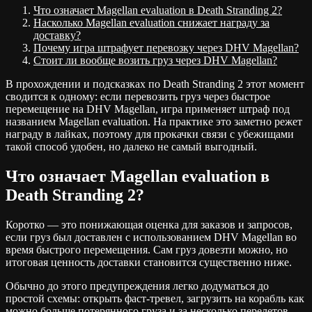
Что означает Magellan evaluation в Death Stranding 2?
Насколько Magellan evaluation снижает награду за
доставку?
Почему игра штрафует перевозку через DHV Magellan?
Стоит ли вообще возить груз через DHV Magellan?
В прохождении и подсказках по Death Stranding 2 этот момент
сводится к одному: если перевозить груз через быстрое
перемещение на DHV Magellan, игра применяет штраф под
названием Magellan evaluation. На практике это заметно режет
награду в лайках, поэтому для прокачки связи с убежищами
такой способ удобен, но далеко не самый выгодный.
Что означает Magellan evaluation в
Death Stranding 2?
Коротко — это понижающая оценка для заказов и запросов,
если груз был доставлен с использованием DHV Magellan во
время быстрого перемещения. Сам груз довезти можно, но
итоговая ценность доставки становится существенно ниже.
Обычно до этого предупреждения легко додуматься до
простой схемы: открыть фаст-тревел, загрузить на корабль как
можно больше потерянного груза и за несколько перелетов