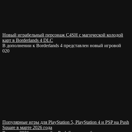
Новый играбельный персонаж C4SH с магической колодой
карт в Borderlands 4 DLC
В дополнении к Borderlands 4 представлен новый игровой
0
20
Популярные игры для PlayStation 5, PlayStation 4 и PSP на Push
Square в марте 2026 года