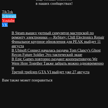
в наших сообществах!
TikTok
Telegram
Youtube
VK
В Steam вышел уютный симулятор мастерской по
ремонту электроники — ReStory: Chill Electronics Repair
Финальное крупное обновления для PEAK выйдет 11
августа
В Ubisoft Connect началась раздача Tom Clancy's Ghost
Recon Future Soldier Это тактический экше
В Epic Games повторно раздают кооперативную We
Were Here Together Также забрать можно одновременно
м
Третий трейлер GTA VI выйдет уже 27 августа
Вам также может понравиться