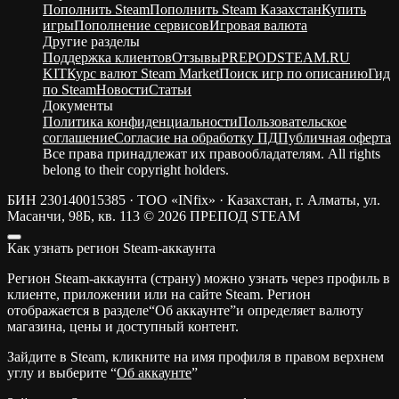
Пополнить Steam
Пополнить Steam Казахстан
Купить
игры
Пополнение сервисов
Игровая валюта
Другие разделы
Поддержка клиентов
Отзывы
PREPODSTEAM.RU
KIT
Курс валют Steam Market
Поиск игр по описанию
Гид
по Steam
Новости
Статьи
Документы
Политика конфиденциальности
Пользовательское
соглашение
Согласие на обработку ПД
Публичная оферта
Все права принадлежат их правообладателям. All rights
belong to their copyright holders.
БИН 230140015385 · ТОО «INfix» · Казахстан, г. Алматы, ул.
Масанчи, 98Б, кв. 113
© 2026 ПРЕПОД STEAM
Как узнать регион Steam-аккаунта
Регион Steam-аккаунта (страну) можно узнать через профиль в
клиенте, приложении или на сайте Steam. Регион
отображается в разделе“Об аккаунте”и определяет валюту
магазина, цены и доступный контент.
Зайдите в Steam, кликните на имя профиля в правом верхнем
углу и выберите “
Об аккаунте
”