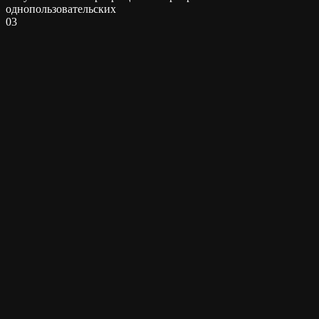
однопользовательских
0
3