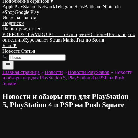
Пополнение сервисов
▼
Apple
PlayStation Network
Telegram Stars
Battle.net
Nintendo
eShop
Google Play
Игровая валюта
Подписки
Наши продукты
▼
PREPODSTEAM.RU KIT — расширение Chrome
Поиск игр по
описанию
Курс валют Steam Market
Гид по Steam
Блог
▼
Новости
Статьи
Главная страница
»
Новости
»
Новости PlayStation
»
Новости
и обзоры игр для PlayStation 5, PlayStation 4 и PSP на Push
Square
Новости и обзоры игр для PlayStation
5, PlayStation 4 и PSP на Push Square