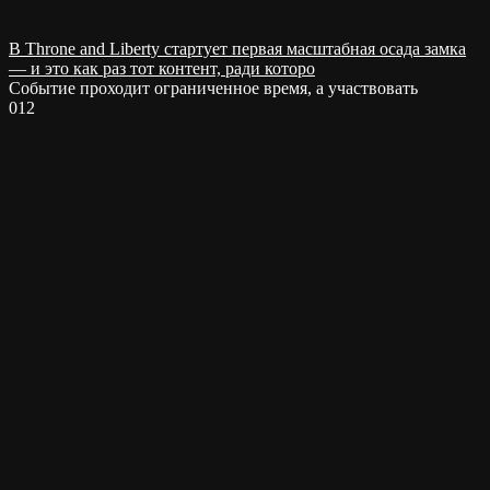
В Throne and Liberty стартует первая масштабная осада замка
— и это как раз тот контент, ради которо
Событие проходит ограниченное время, а участвовать
0
12