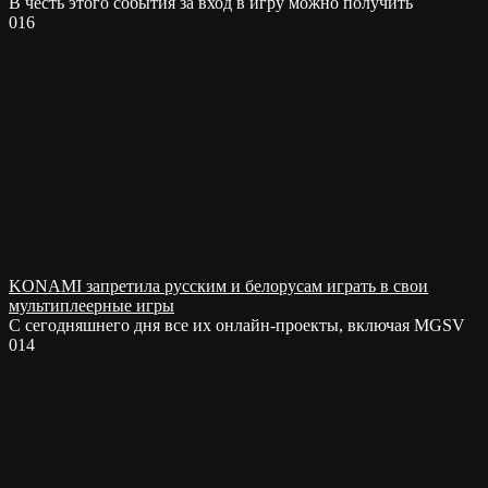
В честь этого события за вход в игру можно получить
0
16
KONAMI запретила русским и белорусам играть в свои
мультиплеерные игры
С сегодняшнего дня все их онлайн-проекты, включая MGSV
0
14