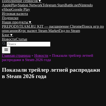
Пополнение сервисов
▼
Apple
PlayStation Network
Telegram Stars
Battle.net
Nintendo
eShop
Google Play
Игровая валюта
Подписки
Наши продукты
▼
PREPODSTEAM.RU KIT — расширение Chrome
Поиск игр по
описанию
Курс валют Steam Market
Гид по Steam
Блог
▼
Новости
Статьи
Главная страница
»
Новости
»
Показали трейлер летней
распродажи в Steam 2026 года
Показали трейлер летней распродажи
в Steam 2026 года