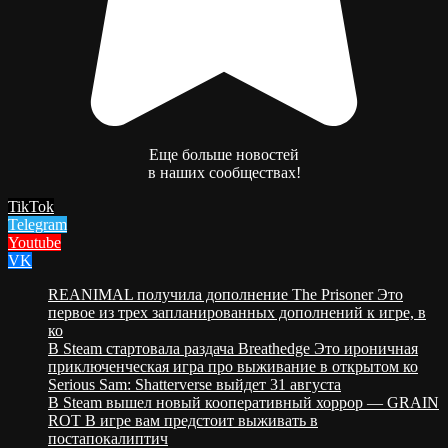
Еще больше новостей
в наших сообществах!
TikTok
Telegram
Youtube
VK
REANIMAL получила дополнение The Prisoner Это
первое из трех запланированных дополнений к игре, в
ко
В Steam стартовала раздача Breathedge Это ироничная
приключенческая игра про выживание в открытом ко
Serious Sam: Shatterverse выйдет 31 августа
В Steam вышел новый кооперативный хоррор — GRAIN
ROT В игре вам предстоит выживать в
постапокалиптич