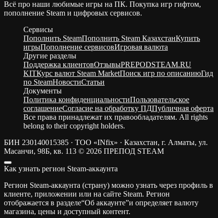
Всё про наши любимые игры на ПК. Покупка игр гифтом,
пополнение Steam и цифровых сервисов.
Сервисы
Пополнить Steam
Пополнить Steam Казахстан
Купить
игры
Пополнение сервисов
Игровая валюта
Другие разделы
Поддержка клиентов
Отзывы
PREPODSTEAM.RU
KIT
Курс валют Steam Market
Поиск игр по описанию
Гид
по Steam
Новости
Статьи
Документы
Политика конфиденциальности
Пользовательское
соглашение
Согласие на обработку ПД
Публичная оферта
Все права принадлежат их правообладателям. All rights
belong to their copyright holders.
БИН 230140015385 · ТОО «INfix» · Казахстан, г. Алматы, ул.
Масанчи, 98Б, кв. 113
© 2026 ПРЕПОД STEAM
Как узнать регион Steam-аккаунта
Регион Steam-аккаунта (страну) можно узнать через профиль в
клиенте, приложении или на сайте Steam. Регион
отображается в разделе“Об аккаунте”и определяет валюту
магазина, цены и доступный контент.