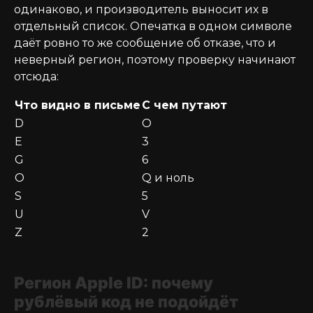
одинаково, и производитель выносит их в
отдельный список. Опечатка в одном символе
даёт ровно то же сообщение об отказе, что и
неверный регион, поэтому проверку начинают
отсюда:
Что видно в письме
С чем путают
D
O
E
3
G
6
O
Q и ноль
S
5
U
V
Z
2
Регион Apple ID: почему
рублёвый код не подойдёт