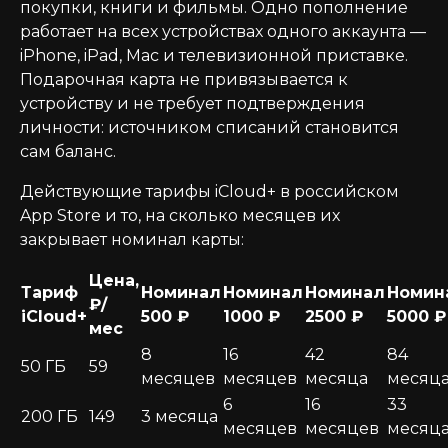
покупки, книги и фильмы. Одно пополнение
работает на всех устройствах одного аккаунта —
iPhone, iPad, Mac и телевизионной приставке.
Подарочная карта не привязывается к
устройству и не требует подтверждения
личности: источником списаний становится
сам баланс.
Действующие тарифы iCloud+ в российском
App Store и то, на сколько месяцев их
закрывает номинал карты:
Цена,
Тариф
Номинал
Номинал
Номинал
Номин
₽/
iCloud+
500 ₽
1000 ₽
2500 ₽
5000 ₽
мес
8
16
42
84
50 ГБ
59
месяцев
месяцев
месяца
месяц
6
16
33
200 ГБ
149
3 месяца
месяцев
месяцев
месяц