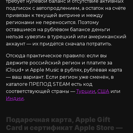
требует нулевой баланс и отсутствие активных
подписок с автопродлением, а остаток на счёте
привязан к текущей витрине и между
регионами не переносится. Поэтому
оставшиеся на рублёвом балансе деньги
нельзя «увезти» в турецкий или американский
аккаунт — их придётся сначала потратить.
Отсюда практическое правило: если вы
держите российский регион и платите за
iCloud+ и Apple Music в рублях, рублёвая карта
— ваш вариант. Если регион уже сменён, в
каталоге ПРЕПОД STEAM есть код
соответствующей страны —
Турции
,
США
или
Индии
.
Подарочная карта, Apple Gift
Card и сертификат Apple Store —