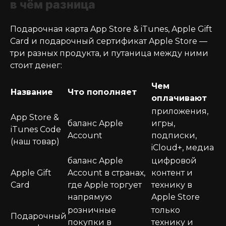
в чём разница
Подарочная карта App Store & iTunes, Apple Gift
Card и подарочный сертификат Apple Store —
три разных продукта, и путаница между ними
стоит денег:
Чем
Название
Что пополняет
оплачивают
приложения,
App Store &
баланс Apple
игры,
iTunes Code
Account
подписки,
(наш товар)
iCloud+, медиа
баланс Apple
цифровой
Apple Gift
Account в странах,
контент и
Card
где Apple торгует
технику в
напрямую
Apple Store
розничные
только
Подарочный
покупки в
технику и