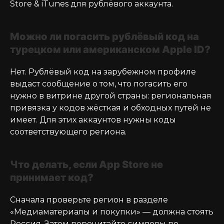
Store & iTunes для рублёвого аккаунта.
Можно ли погасить рублёвый код на
турецком или американском Apple ID?
Нет. Рублёвый код на зарубежном профиле
выдаст сообщение о том, что погасить его
нужно в витрине другой страны: региональная
привязка у кодов жёсткая и обходных путей не
имеет. Для этих аккаунтов нужны коды
соответствующего региона.
Что делать, если App Store не
принимает код?
Сначала проверьте регион в разделе
«Медиаматериалы и покупки» — должна стоять
Россия. Затем перечитайте символы по