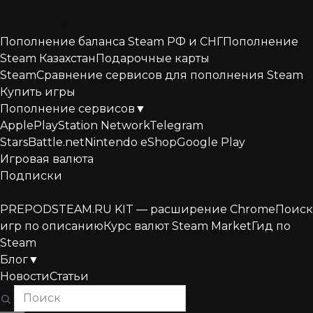
Перейти
к
Пополнение Steam
▼
содержанию
Пополнение баланса Steam РФ и СНГ
Пополнение
Steam Казахстан
Подарочные карты
Steam
Сравнение сервисов для пополнения Steam
Купить игры
Пополнение сервисов
▼
Apple
PlayStation Network
Telegram
Stars
Battle.net
Nintendo eShop
Google Play
Игровая валюта
Подписки
Наши продукты
▼
PREPODSTEAM.RU KIT — расширение Chrome
Поиск
игр по описанию
Курс валют Steam Market
Гид по
Steam
Блог
▼
Новости
Статьи