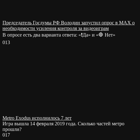
Председатель Госдумы РФ Володин запустил опрос в MAX о
необходимости усиления контроля за видеоиграм
В опросе есть два варианта ответа: «❗️Да» и «🛑 Нет»
0
13
Metro Exodus исполнилось 7 лет
Игра вышла 14 февраля 2019 года. Сколько частей метро
прошли?
0
17