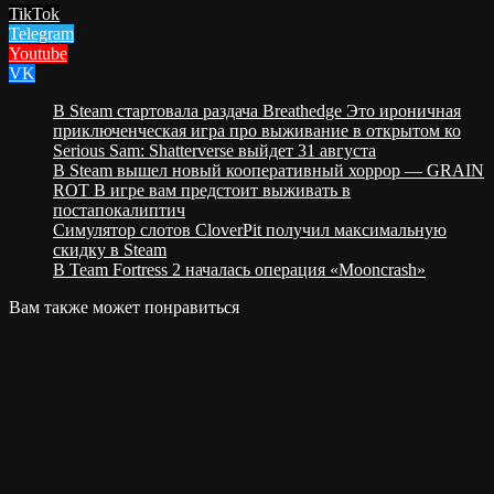
TikTok
Telegram
Youtube
VK
В Steam стартовала раздача Breathedge Это ироничная
приключенческая игра про выживание в открытом ко
Serious Sam: Shatterverse выйдет 31 августа
В Steam вышел новый кооперативный хоррор — GRAIN
ROT В игре вам предстоит выживать в
постапокалиптич
Cимулятор слотов CloverPit получил максимальную
скидку в Steam
В Team Fortress 2 началась операция «Mooncrash»
Вам также может понравиться