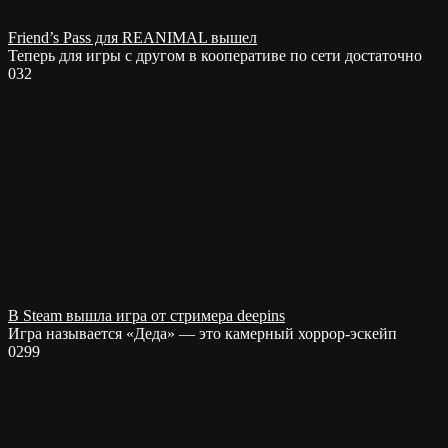
Friend’s Pass для REANIMAL вышел
Теперь для игры с другом в кооперативе по сети достаточно
0
32
В Steam вышла игра от стримера deepins
Игра называется «Деда» — это камерный хоррор-эскейп
0
299