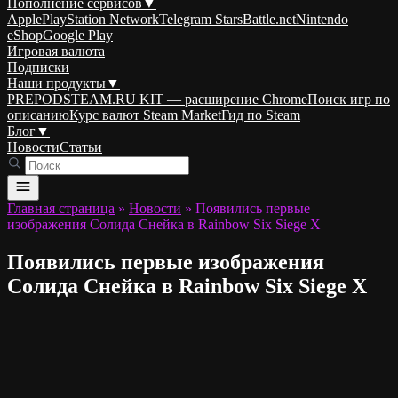
Пополнение сервисов
▼
Apple
PlayStation Network
Telegram Stars
Battle.net
Nintendo
eShop
Google Play
Игровая валюта
Подписки
Наши продукты
▼
PREPODSTEAM.RU KIT — расширение Chrome
Поиск игр по
описанию
Курс валют Steam Market
Гид по Steam
Блог
▼
Новости
Статьи
Главная страница
»
Новости
»
Появились первые
изображения Солида Снейка в Rainbow Six Siege X
Появились первые изображения
Солида Снейка в Rainbow Six Siege X