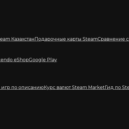
eam Казахстан
Подарочные карты Steam
Сравнение с
tendo eShop
Google Play
 игр по описанию
Курс валют Steam Market
Гид по St