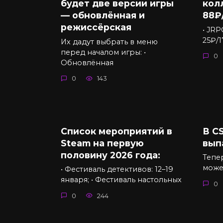
будет две версии игры
кол
— обновлённая и
88₽
режиссёрская
• JRP
25₽/
Их дадут выбрать в меню
перед началом игры: •
0
Обновлённая
0
143
Список мероприятий в
В C
Steam на первую
вып
половину 2026 года:
Тепе
может
• Фестиваль детективов: 12–19
января; • Фестиваль настольных
0
0
244