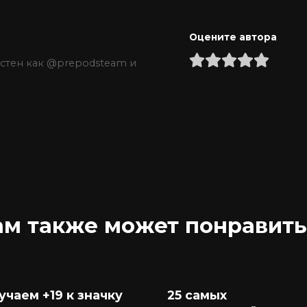
Оцените автора
естен как @prepodsteam и
ам также может понравить
учаем +19 к значку
25 самых