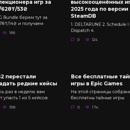
лекционера игр за
высокооценённых и
/628₸/53₴
2025 года по версии
SteamDB
G Bundle берем тут за
178₸/14₴ и получаем
1. DELTARUNE 2. Schedule I 
Dispatch 4.
166
0
124
S2 перестали
Все бесплатные та
адать редкие кейсы
игры в Epic Games
рь раз в неделю вам
На этой страницы собран
 упасть 1 из 5 кейсов
бесплатны тайные игры
198
0
1.7к.