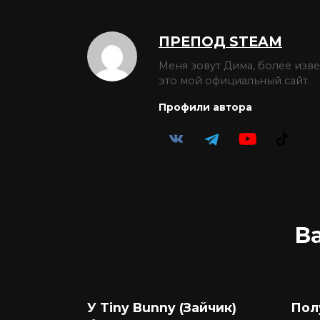
ПРЕПОД STEAM
Меня зовут Дима, более изв
это мой официальный сайт.
Профили автора
В
У Tiny Bunny (Зайчик)
Пол