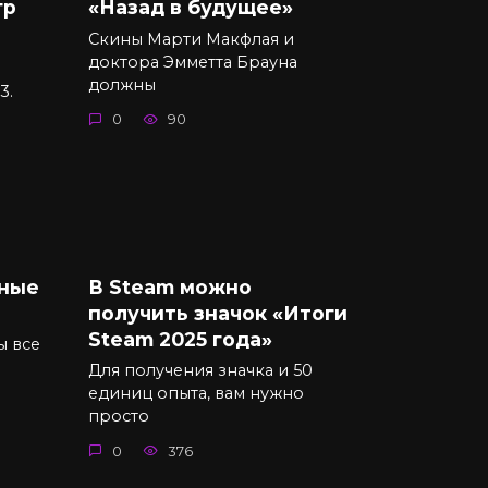
гр
«Назад в будущее»
Скины Марти Макфлая и
доктора Эмметта Брауна
должны
3.
0
90
йные
В Steam можно
получить значок «Итоги
Steam 2025 года»
ы все
Для получения значка и 50
единиц опыта, вам нужно
просто
0
376