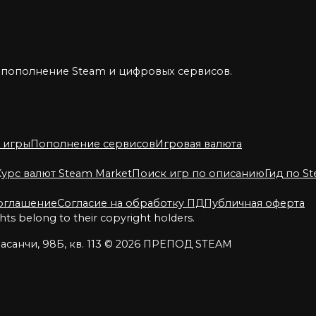
, пополнение Steam и цифровых сервисов.
 игры
Пополнение сервисов
Игровая валюта
Курс валют Steam Market
Поиск игр по описанию
Гид по S
соглашение
Согласие на обработку ПД
Публичная оферта
s belong to their copyright holders.
асанчи, 98Б, кв. 113
© 2026 ПРЕПОД STEAM