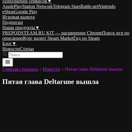
Пополнение сервисов
▼
Apple
PlayStation Network
Telegram Stars
Battle.net
Nintendo
eShop
Google Play
Игровая валюта
Подписки
Наши продукты
▼
PREPODSTEAM.RU KIT — расширение Chrome
Поиск игр по
описанию
Курс валют Steam Market
Гид по Steam
Блог
▼
Новости
Статьи
Главная страница
»
Новости
»
Пятая глава Deltarune вышла
Пятая глава Deltarune вышла