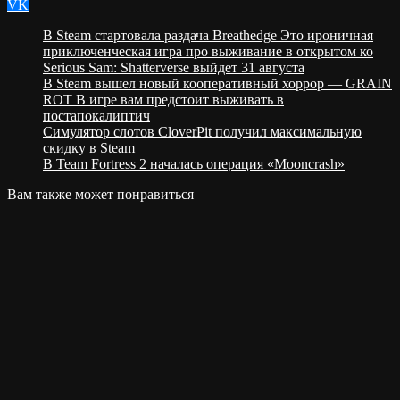
VK
В Steam стартовала раздача Breathedge Это ироничная
приключенческая игра про выживание в открытом ко
Serious Sam: Shatterverse выйдет 31 августа
В Steam вышел новый кооперативный хоррор — GRAIN
ROT В игре вам предстоит выживать в
постапокалиптич
Cимулятор слотов CloverPit получил максимальную
скидку в Steam
В Team Fortress 2 началась операция «Mooncrash»
Вам также может понравиться