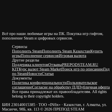
Всё про наши любимые игры на ПК. Покупка игр гифтом,
пополнение Steam и цифровых сервисов.
Сервисы
Пополнить Steam
Пополнить Steam Казахстан
Купить
игры
Пополнение сервисов
Игровая валюта
Другие разделы
Поддержка клиентов
Отзывы
PREPODSTEAM.RU
KIT
Курс валют Steam Market
Поиск игр по описанию
Гид
по Steam
Новости
Статьи
Документы
Политика конфиденциальности
Пользовательское
соглашение
Согласие на обработку ПД
Публичная оферта
Все права принадлежат их правообладателям. All rights
belong to their copyright holders.
БИН 230140015385 · ТОО «INfix» · Казахстан, г. Алматы, ул.
Масанчи, 98Б, кв. 113
© 2026 ПРЕПОД STEAM