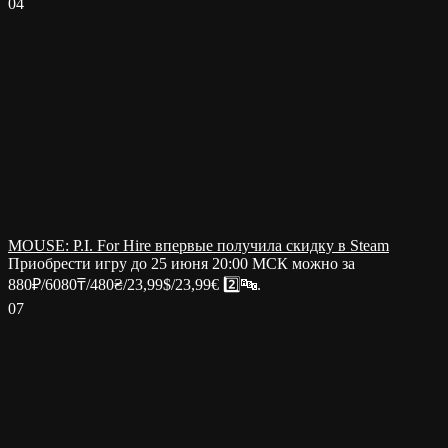
0
4
MOUSE: P.I. For Hire впервые получила скидку в Steam
Приобрести игру до 25 июня 20:00 МСК можно за
880₽/6080₸/480₴/23,99$/23,99€ 2️⃣🔤.
0
7