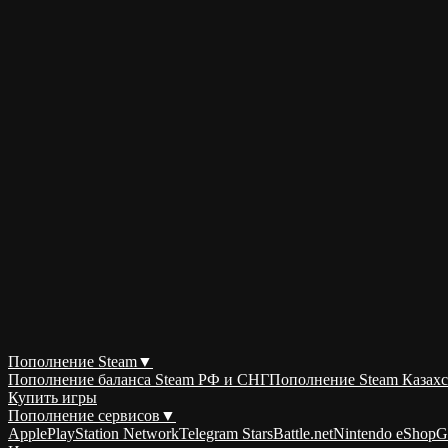
Пополнение Steam
▼
Пополнение баланса Steam РФ и СНГ
Пополнение Steam Казахс
Купить игры
Пополнение сервисов
▼
Apple
PlayStation Network
Telegram Stars
Battle.net
Nintendo eShop
G