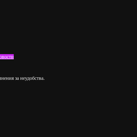
овости
инения за неудобства.