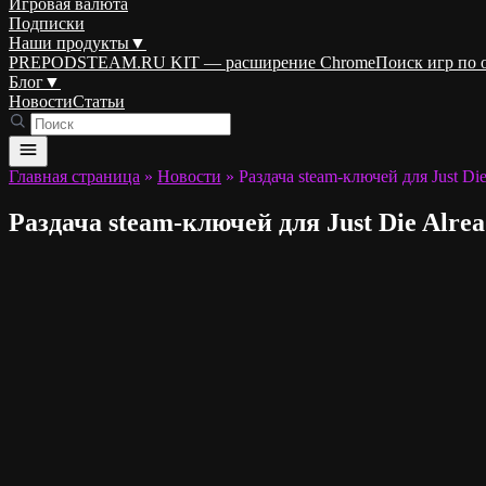
Игровая валюта
Подписки
Наши продукты
▼
PREPODSTEAM.RU KIT — расширение Chrome
Поиск игр по
Блог
▼
Новости
Статьи
Главная страница
»
Новости
»
Раздача steam-ключей для Just Di
Раздача steam-ключей для Just Die Alre