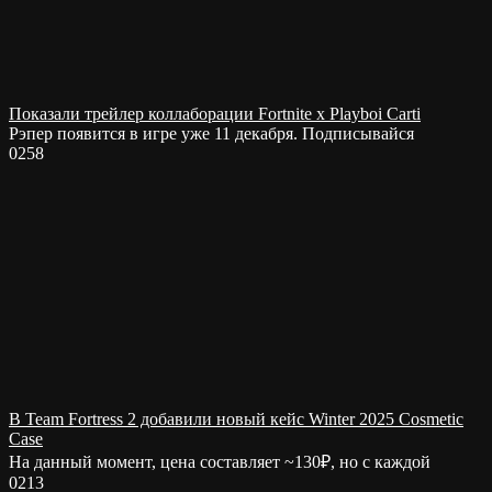
Показали трейлер коллаборации Fortnite x Playboi Carti
Рэпер появится в игре уже 11 декабря. Подписывайся
0
258
В Team Fortress 2 добавили новый кейс Winter 2025 Cosmetic
Case
На данный момент, цена составляет ~130₽, но с каждой
0
213