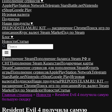
Пополнение сервисов
▼
Apple
PlayStation Network
Telegram Stars
Battle.net
Nintendo
eShop
Google Play
Игровая валюта
Подписки
Наши продукты
▼
PREPODSTEAM.RU KIT — расширение Chrome
Поиск игр по
описанию
Курс валют Steam Market
Гид по Steam
Блог
▼
Новости
Статьи
Пополнение Steam
Пополнение баланса Steam РФ и
СНГ
Пополнение Steam Казахстан
Подарочные карты
Steam
Сравнение сервисов для пополнения Steam
Купить
игры
Пополнение сервисов
Apple
PlayStation Network
Telegram
Stars
Battle.net
Nintendo eShop
Google Play
Игровая
валюта
Подписки
Наши продукты
PREPODSTEAM.RU KIT —
расширение Chrome
Поиск игр по описанию
Курс валют Steam
Market
Гид по Steam
Блог
Новости
Статьи
Главная страница
»
Новости
»
Resident Evil 4 получила самую
большую скидку
Resident Evil 4 получила самую