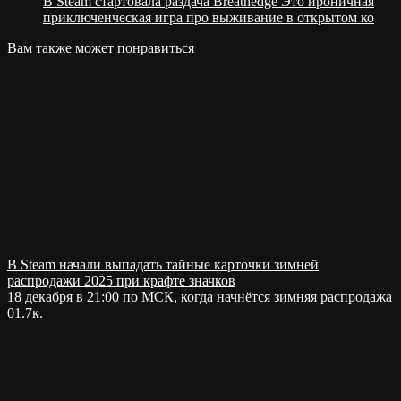
В Steam стартовала раздача Breathedge Это ироничная
приключенческая игра про выживание в открытом ко
Вам также может понравиться
В Steam начали выпадать тайные карточки зимней
распродажи 2025 при крафте значков
18 декабря в 21:00 по МСК, когда начнётся зимняя распродажа
0
1.7к.