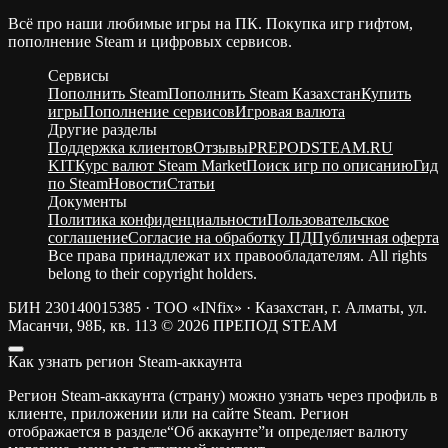
Всё про наши любимые игры на ПК. Покупка игр гифтом,
пополнение Steam и цифровых сервисов.
Сервисы
Пополнить Steam
Пополнить Steam Казахстан
Купить
игры
Пополнение сервисов
Игровая валюта
Другие разделы
Поддержка клиентов
Отзывы
PREPODSTEAM.RU
KIT
Курс валют Steam Market
Поиск игр по описанию
Гид
по Steam
Новости
Статьи
Документы
Политика конфиденциальности
Пользовательское
соглашение
Согласие на обработку ПД
Публичная оферта
Все права принадлежат их правообладателям. All rights
belong to their copyright holders.
БИН 230140015385 · ТОО «INfix» · Казахстан, г. Алматы, ул.
Масанчи, 98Б, кв. 113
© 2026 ПРЕПОД STEAM
Как узнать регион Steam-аккаунта
Регион Steam-аккаунта (страну) можно узнать через профиль в
клиенте, приложении или на сайте Steam. Регион
отображается в разделе“Об аккаунте”и определяет валюту