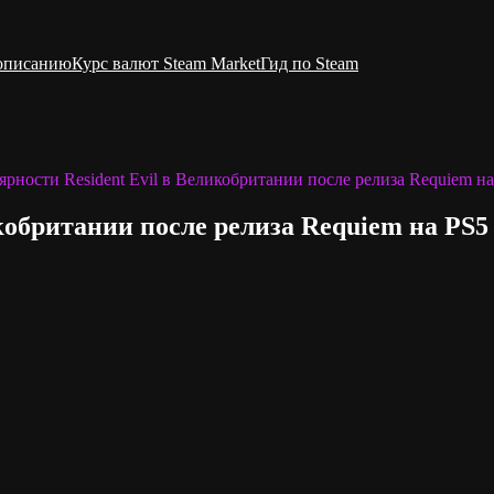
 описанию
Курс валют Steam Market
Гид по Steam
ярности Resident Evil в Великобритании после релиза Requiem н
икобритании после релиза Requiem на PS5