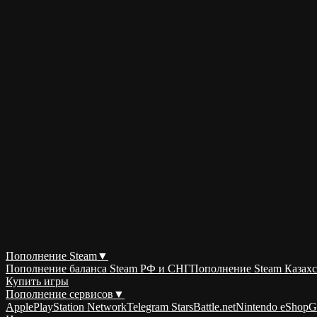
Пополнение Steam
▼
Пополнение баланса Steam РФ и СНГ
Пополнение Steam Казахс
Купить игры
Пополнение сервисов
▼
Apple
PlayStation Network
Telegram Stars
Battle.net
Nintendo eShop
G