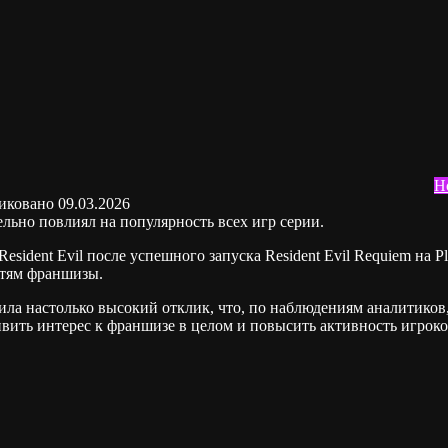
Н
иковано
09.03.2026
ельно повлиял на популярность всех игр серии.
sident Evil после успешного запуска Resident Evil Requiem на P
стям франшизы.
чила настолько высокий отклик, что, по наблюдениям аналитиков
живить интерес к франшизе в целом и повысить активность игрок