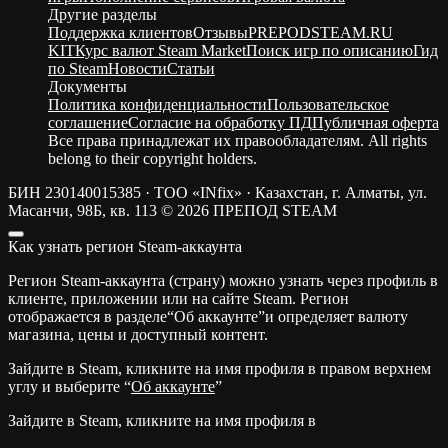
Другие разделы
Поддержка клиентов
Отзывы
PREPODSTEAM.RU
KIT
Курс валют Steam Market
Поиск игр по описанию
Гид
по Steam
Новости
Статьи
Документы
Политика конфиденциальности
Пользовательское
соглашение
Согласие на обработку ПД
Публичная оферта
Все права принадлежат их правообладателям. All rights
belong to their copyright holders.
БИН 230140015385 · ТОО «INfix» · Казахстан, г. Алматы, ул.
Масанчи, 98Б, кв. 113
© 2026 ПРЕПОД STEAM
Как узнать регион Steam-аккаунта
Регион Steam-аккаунта (страну) можно узнать через профиль в
клиенте, приложении или на сайте Steam. Регион
отображается в разделе“Об аккаунте”и определяет валюту
магазина, цены и доступный контент.
Зайдите в Steam, кликните на имя профиля в правом верхнем
углу и выберите “
Об аккаунте
”
Зайдите в Steam, кликните на имя профиля в