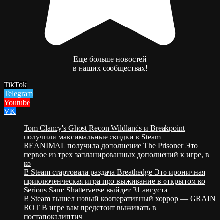
Еще больше новостей
в наших сообществах!
TikTok
Telegram
Youtube
VK
Tom Clancy's Ghost Recon Wildlands и Breakpoint
получили максимальные скидки в Steam
REANIMAL получила дополнение The Prisoner Это
первое из трех запланированных дополнений к игре, в
ко
В Steam стартовала раздача Breathedge Это ироничная
приключенческая игра про выживание в открытом ко
Serious Sam: Shatterverse выйдет 31 августа
В Steam вышел новый кооперативный хоррор — GRAIN
ROT В игре вам предстоит выживать в
постапокалиптич