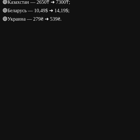
🟣Казахстан — 2650₸ ➜ 7300₸;
🟣Беларусь — 10,49$ ➜ 14,19$;
🟣Украина — 279₴ ➜ 539₴.