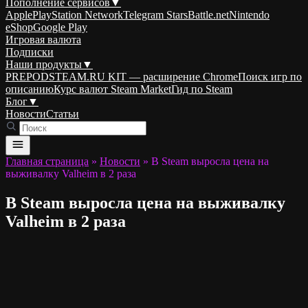
Пополнение сервисов
▼
Apple
PlayStation Network
Telegram Stars
Battle.net
Nintendo
eShop
Google Play
Игровая валюта
Подписки
Наши продукты
▼
PREPODSTEAM.RU KIT — расширение Chrome
Поиск игр по
описанию
Курс валют Steam Market
Гид по Steam
Блог
▼
Новости
Статьи
Главная страница
»
Новости
»
В Steam выросла цена на
выживалку Valheim в 2 раза
В Steam выросла цена на выживалку
Valheim в 2 раза