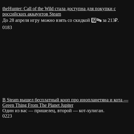
theHunter: Call of the Wild стала доступна для покупки с
российских аккаунтов Steam
До 28 апреля игру можно взять со скидкой 7️⃣🔤 за 213₽.
0
183
В Steam вышел бесплатный кооп про инопланетяна и кота —
Green Thing From The Planet Jupiter
Один из вас — пришелец, второй — кот-хулиган.
0
223