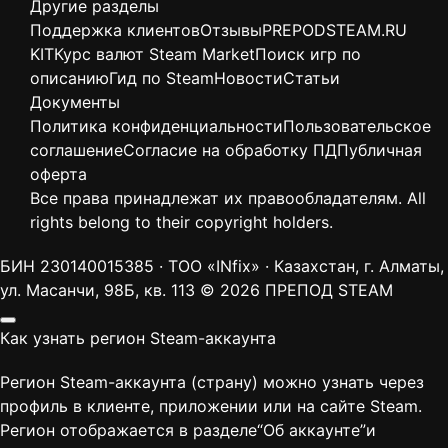
Другие разделы
Поддержка клиентов
Отзывы
PREPODSTEAM.RU
KIT
Курс валют Steam Market
Поиск игр по
описанию
Гид по Steam
Новости
Статьи
Документы
Политика конфиденциальности
Пользовательское
соглашение
Согласие на обработку ПД
Публичная
оферта
Все права принадлежат их правообладателям. All
rights belong to their copyright holders.
БИН 230140015385 · ТОО «INfix» · Казахстан, г. Алматы,
ул. Масанчи, 98Б, кв. 113
© 2026 ПРЕПОД STEAM
Как узнать регион Steam-аккаунта
Регион Steam-аккаунта (страну) можно узнать через
профиль в клиенте, приложении или на сайте Steam.
Регион отображается в разделе“Об аккаунте”и