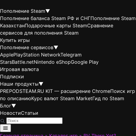
Пополнение Steam
▼
Пополнение баланса Steam РФ и СНГ
Пополнение Steam
Казахстан
Подарочные карты Steam
Сравнение
сервисов для пополнения Steam
Купить игры
Пополнение сервисов
▼
Apple
PlayStation Network
Telegram
Stars
Battle.net
Nintendo eShop
Google Play
Игровая валюта
Подписки
Наши продукты
▼
PREPODSTEAM.RU KIT — расширение Chrome
Поиск игр
по описанию
Курс валют Steam Market
Гид по Steam
Блог
▼
Новости
Статьи
Главная страница
»
Каталог игр
»
RV There Yet?