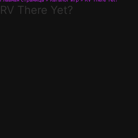
RV There Yet?