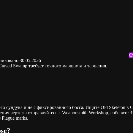
С
ликовано
30.05.2026
в Cursed Swamp требует точного маршрута и терпения.
ого сундука и не с фиксированного босса. Ищите Old Skeleton в Cu
чения чертежа отправляйтесь к Weaponsmith Workshop, соберите 3x 
Plague marks.
ose?