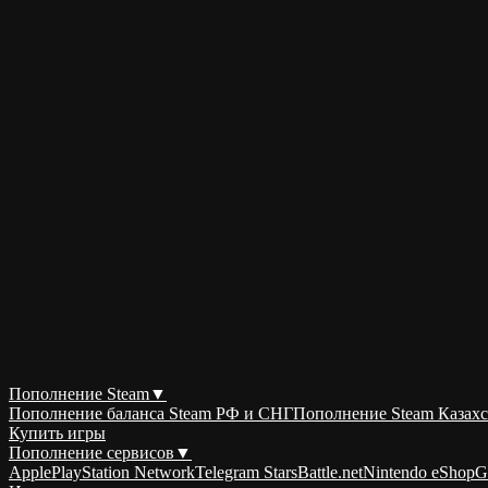
Пополнение Steam
▼
Пополнение баланса Steam РФ и СНГ
Пополнение Steam Казахс
Купить игры
Пополнение сервисов
▼
Apple
PlayStation Network
Telegram Stars
Battle.net
Nintendo eShop
G