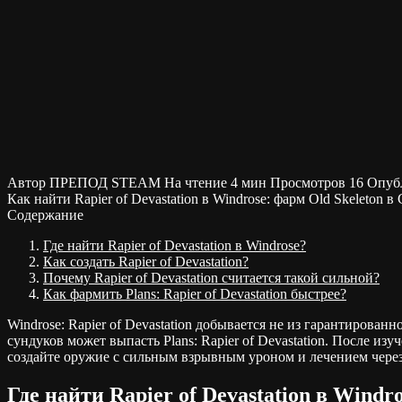
Автор
ПРЕПОД STEAM
На чтение
4 мин
Просмотров
16
Опуб
Как найти Rapier of Devastation в Windrose: фарм Old Skeleton 
Содержание
Где найти Rapier of Devastation в Windrose?
Как создать Rapier of Devastation?
Почему Rapier of Devastation считается такой сильной?
Как фармить Plans: Rapier of Devastation быстрее?
Windrose: Rapier of Devastation добывается не из гарантированн
сундуков может выпасть Plans: Rapier of Devastation. После изу
создайте оружие с сильным взрывным уроном и лечением через 
Где найти Rapier of Devastation в Windr