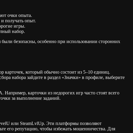
ают очки опыта.
 и получать опыт.
орогие игры.
олный набор.
я были безопасны, особенно при использовании сторонних
ор карточек, который обычно состоит из 5–10 единиц.
бора набора зайдите в раздел «Значки» в профиле, выберите
. Например, карточки из недорогих игр часто стоят всего
точки за выполнение заданий.
LevelU или SteamLvlUp. Эти платформы позволяют
рьте его репутацию, чтобы избежать мошенничества. Для