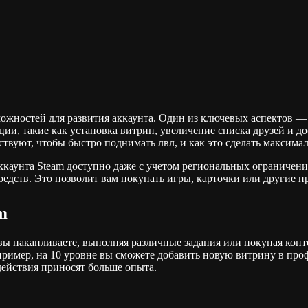
жностей для развития аккаунта. Один из ключевых аспектов — э
ции, такие как установка витрин, увеличение списка друзей и д
ствуют, чтобы быстро поднимать лвл, и как это сделать максим
аккаунта Steam доступно даже с учетом региональных ограничен
редств. Это позволит вам покупать игры, карточки или другие п
m
вы накапливаете, выполняя различные задания или покупая конт
ример, на 10 уровне вы сможете добавить новую витрину в проф
действия приносят больше опыта.