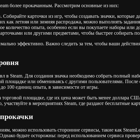
team более прокачанным. Рассмотрим основные из них:
 Собирайте карточки из игр, чтобы создавать значки, которые д
х как летняя или зимняя распродажа, можно выполнять задания
е количество опыта, особенно если вы покупаете наборы или д
карточками или другими предметами, чтобы быстрее собирать п
мально эффективно. Важно следить за тем, чтобы ваши действи
ровня
вл в Steam. Для создания значка необходимо собрать полный наб
ой площадке или обмениваясь с другими пользователями. После с
 до 100 единиц опыта, в зависимости от игры.
а торговой площадке, где их цена может быть менее доллара США
, участвуйте в мероприятиях Steam, где раздают бесплатные кар
 прокачки
ниям, можно использовать сторонние сервисы, такие как Steam
 Однако будьте осторожны: перед использованием сервиса прове