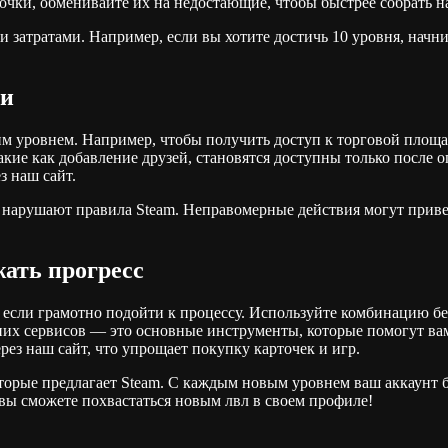
очки, обменивайте их на недостающие, чтобы быстрее собрать н
 затратами. Например, если вы хотите достичь 10 уровня, начни
ти
им уровнем. Например, чтобы получить доступ к торговой площа
ие как добавление друзей, становятся доступны только после о
з наш сайт.
е нарушают правила Steam. Неправомерные действия могут приве
жать прогресс
, если грамотно подойти к процессу. Используйте комбинацию б
них сервисов — это основные инструменты, которые помогут вам
рез наш сайт, что упрощает покупку карточек и игр.
торые предлагает Steam. С каждым новым уровнем ваш аккаунт б
 вы сможете похвастаться новым лвл в своем профиле!