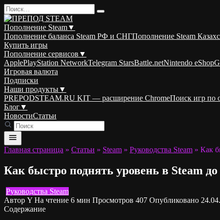
Перейти
Search
к
for:
содержанию
Пополнение Steam
▼
Пополнение баланса Steam РФ и СНГ
Пополнение Steam Казахс
Купить игры
Пополнение сервисов
▼
Apple
PlayStation Network
Telegram Stars
Battle.net
Nintendo eShop
G
Игровая валюта
Подписки
Наши продукты
▼
PREPODSTEAM.RU KIT — расширение Chrome
Поиск игр по
Блог
▼
Новости
Статьи
Главная страница
»
Статьи
»
Steam
»
Руководства Steam
»
Как б
Как быстро поднять уровень в Steam до
Руководства Steam
Автор
Y
На чтение
6 мин
Просмотров
407
Опубликовано
24.04
Содержание