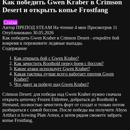
Как победить Gwen Kraber в Crimson
Desert и открыть копье Frostfang
Статьи
Автор
ПРЕПОД STEAM
На чтение
4 мин
Просмотров
11
Опубликовано
30.05.2026
Как победить Gwen Kraber в Crimson Desert - откройте бой
вовремя и переживите ледяные выпады.
Содержание
Как открыть бой с Gwen Kraber?
Как зачистить Roothold перед боем с боссом?
Какие атаки использует Gwen Kraber?
Какая тактика лучше всего работает против Gwen
Kraber?
Что дают за победу над Gwen Kraber?
Crimson Desert: для победы над Gwen Kraber нужно сначала
открыть цепочку Frozen Eldertree, добраться до Roothold в
Hernand, полностью зачистить форт от солдат и только потом
разбираться с самой боссом. После победы вы получите Abyss
Artifact и Icewing Plate Armor, а затем рядом сможете забрать
копье Frostfang.