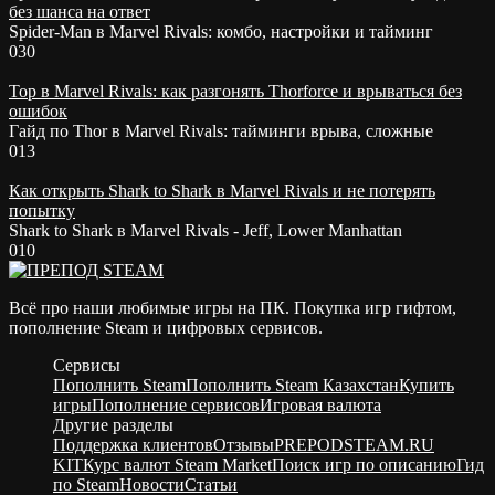
без шанса на ответ
Spider-Man в Marvel Rivals: комбо, настройки и тайминг
0
30
Тор в Marvel Rivals: как разгонять Thorforce и врываться без
ошибок
Гайд по Thor в Marvel Rivals: тайминги врыва, сложные
0
13
Как открыть Shark to Shark в Marvel Rivals и не потерять
попытку
Shark to Shark в Marvel Rivals - Jeff, Lower Manhattan
0
10
Всё про наши любимые игры на ПК. Покупка игр гифтом,
пополнение Steam и цифровых сервисов.
Сервисы
Пополнить Steam
Пополнить Steam Казахстан
Купить
игры
Пополнение сервисов
Игровая валюта
Другие разделы
Поддержка клиентов
Отзывы
PREPODSTEAM.RU
KIT
Курс валют Steam Market
Поиск игр по описанию
Гид
по Steam
Новости
Статьи