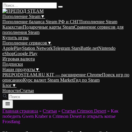
Перейти
Search
к
for:
содержанию
Пополнение Steam
▼
Пополнение баланса Steam РФ и СНГ
Пополнение Steam
Казахстан
Подарочные карты Steam
Сравнение сервисов для
пополнения Steam
Купить игры
Пополнение сервисов
▼
Apple
PlayStation Network
Telegram Stars
Battle.net
Nintendo
eShop
Google Play
Игровая валюта
Подписки
Наши продукты
▼
PREPODSTEAM.RU KIT — расширение Chrome
Поиск игр по
описанию
Курс валют Steam Market
Гид по Steam
Блог
▼
Новости
Статьи
Главная страница
»
Статьи
»
Статьи Crimson Desert
»
Как
победить Gwen Kraber в Crimson Desert и открыть копье
Frostfang