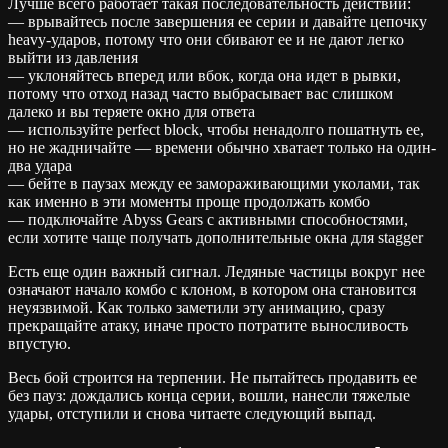
Лучше всего работает такая последовательность действий:
— врывайтесь после завершения ее серии и давайте цепочку
heavy-ударов, потому что они сбивают ее и не дают легко
выйти из давления
— уклоняйтесь вперед или вбок, когда она идет в рывки,
потому что отход назад часто выбрасывает вас слишком
далеко и вы теряете окно для ответа
— используйте perfect block, чтобы ненадолго пошатнуть ее,
но не жадничайте — времени обычно хватает только на один-
два удара
— бейте в паузах между ее замораживающими уколами, так
как именно в эти моменты проще продолжать комбо
— подключайте Abyss Gears с активными способностями,
если хотите чаще получать дополнительные окна для stagger
Есть еще один важный сигнал. Ледяные частицы вокруг нее
означают начало комбо с клоном, в котором она становится
неуязвимой. Как только заметили эту анимацию, сразу
прекращайте атаку, иначе просто потратите выносливость
впустую.
Весь бой строится на терпении. Не пытайтесь продавить ее
без пауз: дождались конца серии, вошли, нанесли тяжелые
удары, отступили и снова читаете следующий выпад.