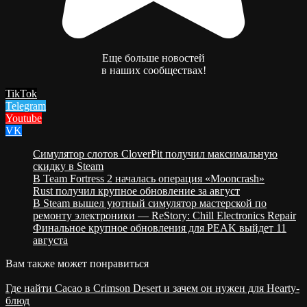
Еще больше новостей
в наших сообществах!
TikTok
Telegram
Youtube
VK
Cимулятор слотов CloverPit получил максимальную
скидку в Steam
В Team Fortress 2 началась операция «Mooncrash»
Rust получил крупное обновление за август
В Steam вышел уютный симулятор мастерской по
ремонту электроники — ReStory: Chill Electronics Repair
Финальное крупное обновления для PEAK выйдет 11
августа
Вам также может понравиться
Где найти Cacao в Crimson Desert и зачем он нужен для Hearty-
блюд