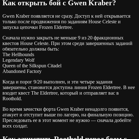
Как открыть бой с Gwen Kraber?
Gwen Kraber появляется не сразу. Доступ к ней открывается
только после продвижения по заданиям House Celeste и
запуска цепочки Frozen Eldertree.
Сначала нужно закрыть не меньше 9 из 20 фракционных
квестов House Celeste. При этом среди завершенных заданий
обязательно должны быть:
The Hellhounds
Legendary Wolf
Queen of the Silkspun Citadel
Abandoned Factory
Когда и порог 9/20 выполнен, и эти четыре задания
завершены, становится доступна линия Frozen Eldertree. В нее
входит квест The Eldertree, который и отправляет вас в
Roothold.
Во время зачистки форта Gwen Kraber ненадолго появится,
атакует и отступит выше по лагерю, на финальную позицию.
Преследовать ее в этот момент не нужно — сначала добейте
всех солдат.
Как зачистить Roothold перед боем с