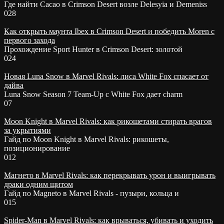
Где найти Cacao в Crimson Desert возле Delesyia и Demeniss
0
28
Как открыть маунта Ibex в Crimson Desert и победить Moren с
первого захода
Прохождение Sport Hunter в Crimson Desert: золотой
0
24
Новая Luna Snow в Marvel Rivals: лиса White Fox спасает от
дайва
Luna Snow Season 7 Team-Up с White Fox дает charm
0
7
Moon Knight в Marvel Rivals: как рикошетами стирать врагов
за укрытиями
Гайд по Moon Knight в Marvel Rivals: рикошеты,
позиционирование
0
12
Магнето в Marvel Rivals: как перекрывать урон и выигрывать
драки одним щитом
Гайд по Magneto в Marvel Rivals - пузыри, кольца и
0
15
Spider-Man в Marvel Rivals: как врываться, убивать и уходить