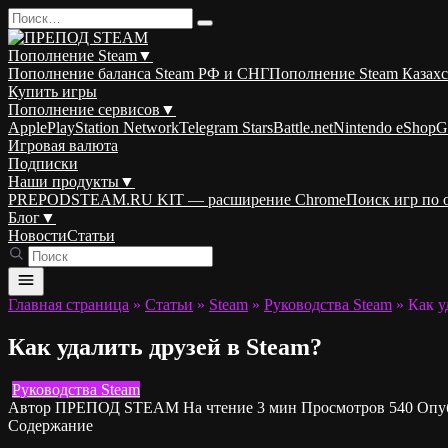
Перейти
Search
к
for:
содержанию
Пополнение Steam
▼
Пополнение баланса Steam РФ и СНГ
Пополнение Steam Казахс
Купить игры
Пополнение сервисов
▼
Apple
PlayStation Network
Telegram Stars
Battle.net
Nintendo eShop
G
Игровая валюта
Подписки
Наши продукты
▼
PREPODSTEAM.RU KIT — расширение Chrome
Поиск игр по
Блог
▼
Новости
Статьи
Главная страница
»
Статьи
»
Steam
»
Руководства Steam
»
Как у
Как удалить друзей в Steam?
Руководства Steam
Автор
ПРЕПОД STEAM
На чтение
3 мин
Просмотров
540
Опу
Содержание