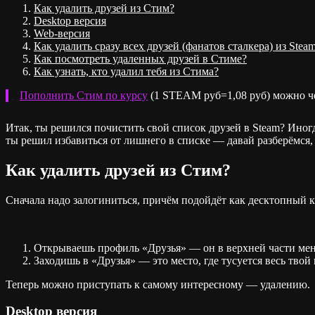
Как удалить друзей из Стим?
Desktop версия
Web-версия
Как удалить сразу всех друзей (фанатов сталкера) из Stea
Как посмотреть удаленных друзей в Стиме?
Как узнать, кто удалил тебя из Стима?
Пополнить Стим по курсу
(1 STEAM руб=1,08 руб) можно че
Итак, ты решился почистить свой список друзей в Steam? Иногда
ты решил избавиться от лишнего в списке — давай разберёмся, 
Как удалить друзей из Стим?
Сначала надо залогиниться, причём подойдёт как десктопный кл
Открываешь профиль «Друзья» — он в верхней части ме
Заходишь в «Друзья» — это место, где тусуется весь твой 
Теперь можно приступать к самому интересному — удалению.
Desktop версия