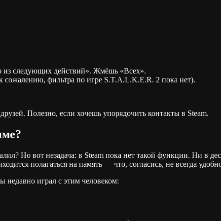
го из следующих действий». Жмёшь «Всех».
к сожалению, фильтра по игре S.T.A.L.K.E.R. 2 пока нет).
 друзей. Полезно, если хочешь упорядочить контакты в Steam.
име?
далил? Но вот незадача: в Steam пока нет такой функции. Ни в де
одится полагаться на память — что, согласись, не всегда удобно
ы недавно играл с этим человеком: