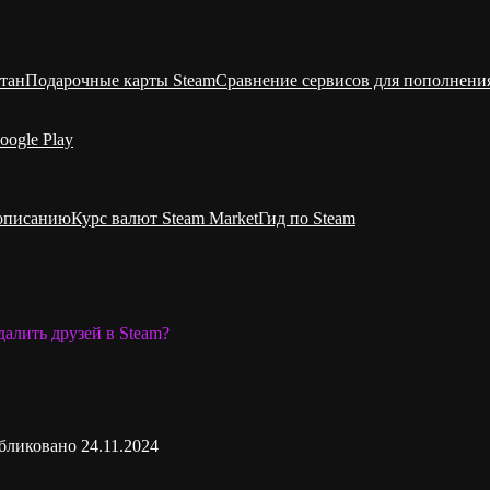
тан
Подарочные карты Steam
Сравнение сервисов для пополнени
oogle Play
 описанию
Курс валют Steam Market
Гид по Steam
далить друзей в Steam?
бликовано
24.11.2024