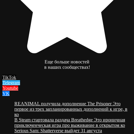
Еще больше новостей
в наших сообществах!
TikTok
Telegram
Youtube
VK
REANIMAL получила дополнение The Prisoner Это
первое из трех запланированных дополнений к игре, в
ко
В Steam стартовала раздача Breathedge Это ироничная
приключенческая игра про выживание в открытом ко
Serious Sam: Shatterverse выйдет 31 августа