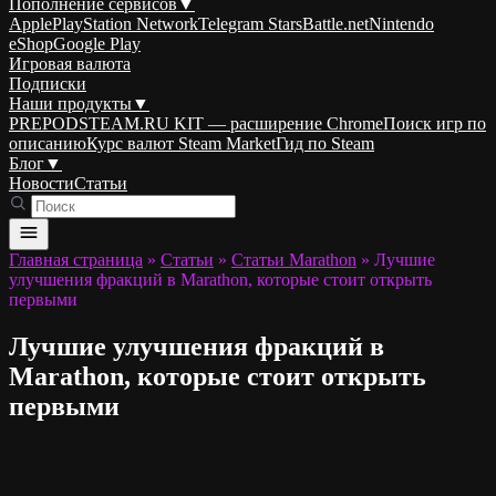
Пополнение сервисов
▼
Apple
PlayStation Network
Telegram Stars
Battle.net
Nintendo
eShop
Google Play
Игровая валюта
Подписки
Наши продукты
▼
PREPODSTEAM.RU KIT — расширение Chrome
Поиск игр по
описанию
Курс валют Steam Market
Гид по Steam
Блог
▼
Новости
Статьи
Главная страница
»
Статьи
»
Статьи Marathon
»
Лучшие
улучшения фракций в Marathon, которые стоит открыть
первыми
Лучшие улучшения фракций в
Marathon, которые стоит открыть
первыми