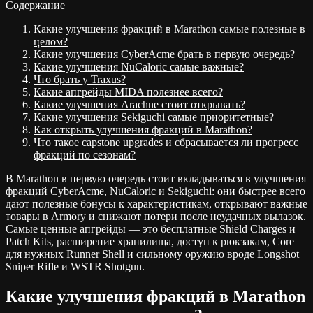
Содержание
Какие улучшения фракций в Marathon самые полезные в
целом?
Какие улучшения CyberAcme брать в первую очередь?
Какие улучшения NuCaloric самые важные?
Что брать у Traxus?
Какие апгрейды MIDA полезнее всего?
Какие улучшения Arachne стоит открывать?
Какие улучшения Sekiguchi самые приоритетные?
Как открыть улучшения фракций в Marathon?
Что такое capstone upgrades и сбрасывается ли прогресс
фракций по сезонам?
В Marathon в первую очередь стоит вкладываться в улучшения
фракций CyberAcme, NuCaloric и Sekiguchi: они быстрее всего
дают полезные бонусы к характеристикам, открывают важные
товары в Armory и снижают потери после неудачных вылазок.
Самые ценные апгрейды — это бесплатные Shield Charges и
Patch Kits, расширение хранилища, доступ к рюкзакам, Core
для нужных Runner Shell и сильному оружию вроде Longshot
Sniper Rifle и WSTR Shotgun.
Какие улучшения фракций в Marathon