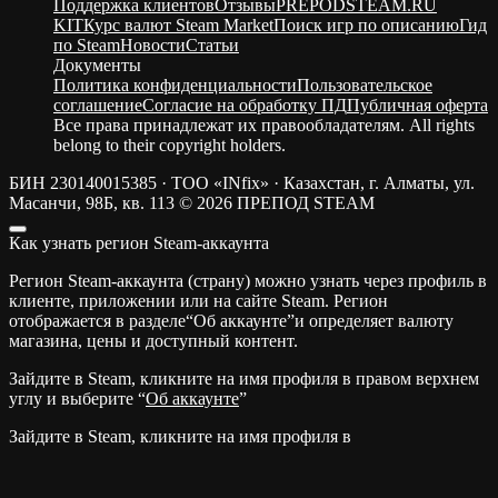
Поддержка клиентов
Отзывы
PREPODSTEAM.RU
KIT
Курс валют Steam Market
Поиск игр по описанию
Гид
по Steam
Новости
Статьи
Документы
Политика конфиденциальности
Пользовательское
соглашение
Согласие на обработку ПД
Публичная оферта
Все права принадлежат их правообладателям. All rights
belong to their copyright holders.
БИН 230140015385 · ТОО «INfix» · Казахстан, г. Алматы, ул.
Масанчи, 98Б, кв. 113
© 2026 ПРЕПОД STEAM
Как узнать регион Steam-аккаунта
Регион Steam-аккаунта (страну) можно узнать через профиль в
клиенте, приложении или на сайте Steam. Регион
отображается в разделе“Об аккаунте”и определяет валюту
магазина, цены и доступный контент.
Зайдите в Steam, кликните на имя профиля в правом верхнем
углу и выберите “
Об аккаунте
”
Зайдите в Steam, кликните на имя профиля в