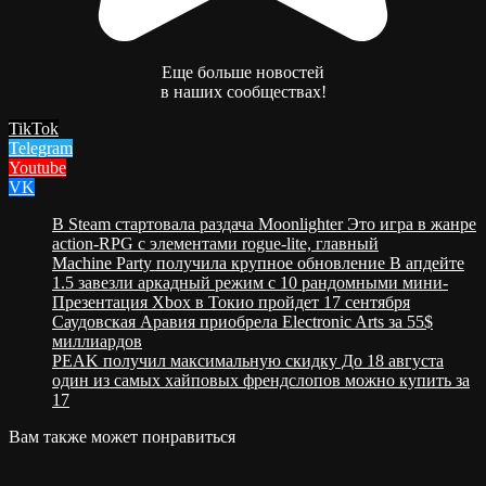
Еще больше новостей
в наших сообществах!
TikTok
Telegram
Youtube
VK
В Steam стартовала раздача Moonlighter Это игра в жанре
action-RPG с элементами rogue-lite, главный
Machine Party получила крупное обновление В апдейте
1.5 завезли аркадный режим с 10 рандомными мини-
Презентация Xbox в Токио пройдет 17 сентября
Саудовская Аравия приобрела Electronic Arts за 55$
миллиардов
PEAK получил максимальную скидку До 18 августа
один из самых хайповых френдслопов можно купить за
17
Вам также может понравиться