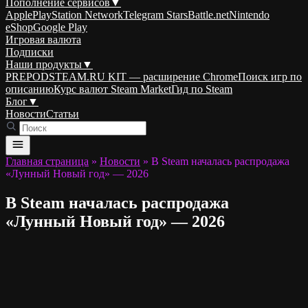
Пополнение сервисов
▼
Apple
PlayStation Network
Telegram Stars
Battle.net
Nintendo
eShop
Google Play
Игровая валюта
Подписки
Наши продукты
▼
PREPODSTEAM.RU KIT — расширение Chrome
Поиск игр по
описанию
Курс валют Steam Market
Гид по Steam
Блог
▼
Новости
Статьи
Главная страница
»
Новости
»
В Steam началась распродажа
«Лунный Новый год» — 2026
В Steam началась распродажа
«Лунный Новый год» — 2026